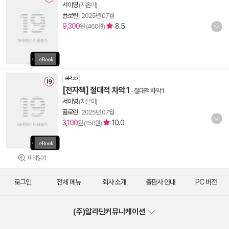
서이영
(지은이)
플로린
|
2025년 07월
9,300
8.5
원 (460원)
ePub
[전자책] 절대적 차악 1
-
절대적 차악 1
서이영
(지은이)
플로린
|
2025년 07월
3,100
10.0
원 (150원)
미리읽기
로그인
전체 메뉴
회사 소개
출판사 안내
PC 버전
(주)알라딘커뮤니케이션