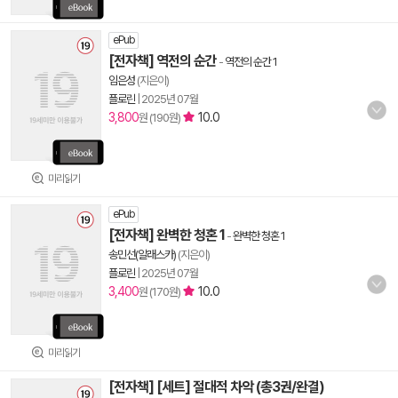
ePub
[전자책] 역전의 순간
-
역전의 순간 1
임은성
(지은이)
플로린
|
2025년 07월
3,800
10.0
원 (190원)
미리읽기
ePub
[전자책] 완벽한 청혼 1
-
완벽한 청혼 1
송민선(알래스카)
(지은이)
플로린
|
2025년 07월
3,400
10.0
원 (170원)
미리읽기
[전자책] [세트] 절대적 차악 (총3권/완결)