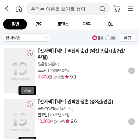
일반
만화
로맨스
판무
BL
옵션
[전자책] [세트] 역전의 순간 (외전 포함) (총2권/
완결)
임은성
(지은이)
플로린
|
2025년 07월
4,800
9.3
원 (240원)
[전자책] [세트] 완벽한 청혼 (총3권/완결)
송민선(알래스카)
(지은이)
플로린
|
2025년 07월
10,200
9.6
원 (510원)