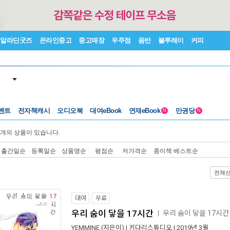
알라딘굿즈
온라인중고
중고매장
우주점
음반
블루레이
커피
벤트
전자책캐시
오디오북
대여eBook
연재eBook
만권당
N
N
개의 상품이 있습니다.
출간일순
등록일순
상품명순
평점순
저가격순
종이책 베스트순
전체
대여
무료
우리 숨이 닿을 17시간
우리 숨이 닿을 17시
ㅣ
YEMMINE
(지은이) |
키다리스튜디오
| 2019년 3월