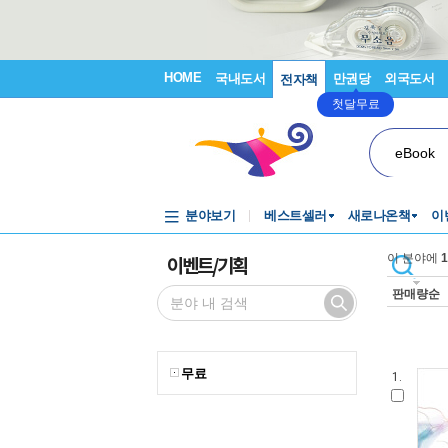
HOME
국내도서
만권당
외국도서
전자책
첫달무료
eBook
분야보기
베스트셀러
새로나온책
이
이벤트/기획
이 분야에
1
판매량순
무료
1.