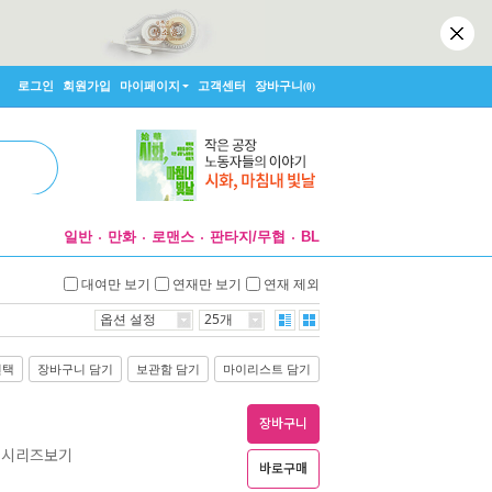
로그인
회원가입
마이페이지
고객센터
장바구니
(0)
일반
만화
로맨스
판타지/무협
BL
대여만 보기
연재만 보기
연재 제외
옵션 설정
25개
선택
장바구니 담기
보관함 담기
마이리스트 담기
장바구니
간 시리즈보기
바로구매