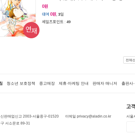
0원
0원
대여
,
3
일
세일즈포인트 :
49
연재
전체
침
청소년 보호정책
중고매장
제휴·마케팅 안내
판매자 매니저
출판사·
고객
신판매업신고 2003-서울중구-01520
이메일 privacy@aladin.co.kr
서울시
구 서소문로 89-31