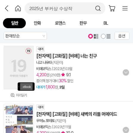
일반
만화
로맨스
판무
BL
옵션
대여
[전자책] [고화질] [비애] 너는 친구
나고 나유타
(지은이)
비애코믹스
|
2023년 03월
4,200
9.1
원 (210원)
30%
종이책 정가 대비
할인
1,800
대여가
원,
3일
미리읽기
대여
[전자책] [고화질] [비애] 새벽의 리틀 머메이드
우에노 포테토
(지은이)
비애코믹스
|
2023년 11월