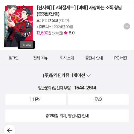
[전자책] [고화질세트] [비애] 사랑하는 조폭 형님
(총3권/완결)
오리가미 치요코
(지은이)
비애코믹스
|
2024년 09월
12,600
8.0
원 (630원)
로그인
전체 메뉴
회사 소개
출판사 안내
PC 버전
(주)알라딘커뮤니케이션
1544-2514
일반문의 (발신자 부담)
1:1 문의
FAQ
중고매장 위치, 영업시간 안내
뒤로가