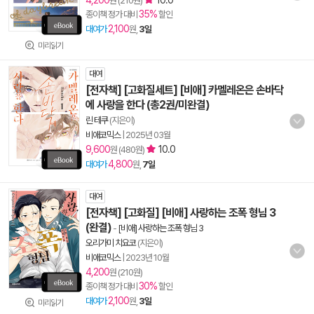
4,200
10.0
원 (210원)
35%
종이책 정가 대비
할인
2,100
대여가
원,
3일
미리읽기
대여
[전자책] [고화질세트] [비애] 카멜레온은 손바닥
에 사랑을 한다 (총2권/미완결)
린 테쿠
(지은이)
비애코믹스
|
2025년 03월
9,600
10.0
원 (480원)
4,800
대여가
원,
7일
대여
[전자책] [고화질] [비애] 사랑하는 조폭 형님 3
(완결)
-
[비애] 사랑하는 조폭 형님 3
오리가미 치요코
(지은이)
비애코믹스
|
2023년 10월
4,200
원 (210원)
30%
종이책 정가 대비
할인
2,100
대여가
원,
3일
미리읽기