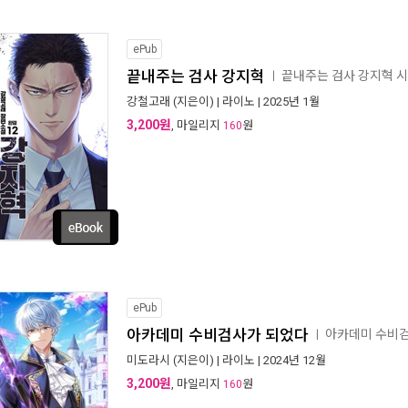
ePub
끝내주는 검사 강지혁
끝내주는 검사 강지혁 
ㅣ
강철고래
(지은이) |
라이노
| 2025년 1월
3,200원
, 마일리지
원
160
ePub
아카데미 수비검사가 되었다
아카데미 수비
ㅣ
미도라시
(지은이) |
라이노
| 2024년 12월
3,200원
, 마일리지
원
160