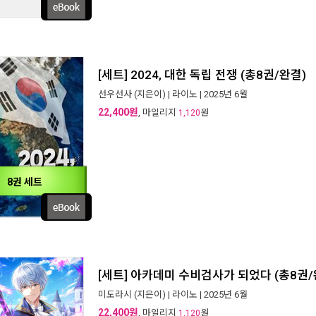
[세트] 2024, 대한 독립 전쟁 (총8권/완결)
선우선사
(지은이) |
라이노
| 2025년 6월
22,400원
, 마일리지
원
1,120
8권 세트
[세트] 아카데미 수비검사가 되었다 (총8권/
미도라시
(지은이) |
라이노
| 2025년 6월
22,400원
, 마일리지
원
1,120