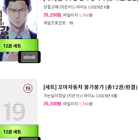
강철고래
(지은이) |
라이노
| 2025년 6월
35,200원
, 마일리지
원
1,760
세일즈포인트 :
15
12권 세트
[세트] 꼬마자동차 붕가붕가 (총12권/완결)
가는날이장날
(지은이) |
라이노
| 2025년 6월
35,200원
, 마일리지
원
1,760
12권 세트