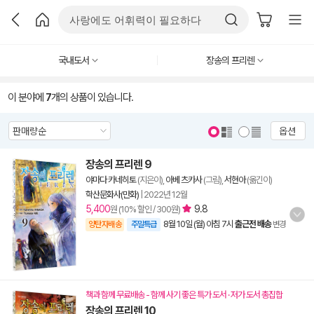
국내도서
장송의 프리렌
이 분야에
7
개의 상품이 있습니다.
옵션
장송의 프리렌 9
야마다 카네히토
(지은이),
아베 츠카사
(그림),
서현아
(옮긴이)
학산문화사(만화)
|
2022년 12월
5,400
9.8
원 (10% 할인 / 300원)
8월 10일 (월) 아침 7시
출근전 배송
양탄자배송
주말특급
변경
책과 함께 무료배송 - 함께 사기 좋은 특가 도서 · 저가 도서 총집합
장송의 프리렌 10