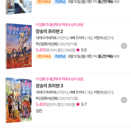
8월 10일 (월) 아침 7시
출근전 배송
양탄자배송
주말특급
변경
이 만화가 대단하다! 역대 수상작 모음
장송의 프리렌 2
야마다 카네히토
(지은이),
아베 츠카사
(그림),
서현아
(옮긴이)
학산문화사(만화)
|
2021년 11월
5,400
9.6
원 (10% 할인 / 300원)
8월 10일 (월) 아침 7시
출근전 배송
양탄자배송
주말특급
변경
이 만화가 대단하다! 역대 수상작 모음
장송의 프리렌 3
야마다 카네히토
(지은이),
아베 츠카사
(그림),
서현아
(옮긴이)
학산문화사(만화)
|
2021년 12월
5,400
9.7
원 (10% 할인 / 300원)
절판