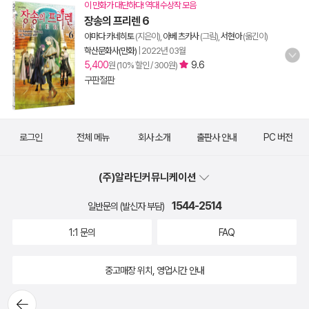
이 만화가 대단하다! 역대 수상작 모음
장송의 프리렌 6
야마다 카네히토
(지은이),
아베 츠카사
(그림),
서현아
(옮긴이)
학산문화사(만화)
|
2022년 03월
5,400
9.6
원 (10% 할인 / 300원)
구판절판
로그인
전체 메뉴
회사 소개
출판사 안내
PC 버전
(주)알라딘커뮤니케이션
1544-2514
일반문의 (발신자 부담)
1:1 문의
FAQ
중고매장 위치, 영업시간 안내
뒤로가