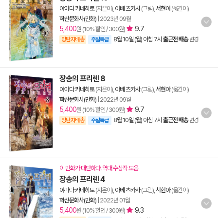
야마다 카네히토
(지은이),
아베 츠카사
(그림),
서현아
(옮긴이)
학산문화사(만화)
|
2023년 09월
5,400
9.7
원 (10% 할인 / 300원)
8월 10일 (월) 아침 7시
출근전 배송
양탄자배송
주말특급
변경
장송의 프리렌 8
야마다 카네히토
(지은이),
아베 츠카사
(그림),
서현아
(옮긴이)
학산문화사(만화)
|
2022년 09월
5,400
9.7
원 (10% 할인 / 300원)
8월 10일 (월) 아침 7시
출근전 배송
양탄자배송
주말특급
변경
이 만화가 대단하다! 역대 수상작 모음
장송의 프리렌 4
야마다 카네히토
(지은이),
아베 츠카사
(그림),
서현아
(옮긴이)
학산문화사(만화)
|
2022년 01월
5,400
9.3
원 (10% 할인 / 300원)