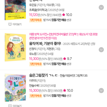
유은실
(지은이),
이소영
(그림)
초록귤(우리학교)
|
2025년 06월
15,120
10.0
원 (10% 할인 / 840원)
밤 11시
잠들기전 배송
양탄자배송
변경
미리보기
여름 방학 도서전+런던자연사박물관 굿즈(택 1, 대상도서 1권 포함
관련 분야 1만 5천 원 이상)
움직여 봐, 기분이 좋아!
- 2025 세종도서 교양부문 선정
신정식
(지은이),
지현경
(그림)
유노랩
|
2025년 04월
15,300
9.7
원 (10% 할인 / 850원)
밤 11시
잠들기전 배송
양탄자배송
변경
숨은그림찾기 ㄱㄴㄷ
-
한솔 마음씨앗 그림책 135
이주희
(지은이)
한솔수북
|
2025년 06월
15,300
10.0
원 (10% 할인 / 850원)
밤 11시
잠들기전 배송
양탄자배송
변경
미리보기