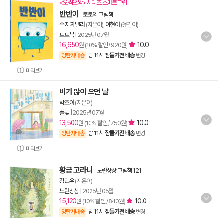
<오싹오싹> 시리즈 스마트그립
반반이
-
토토의 그림책
수지 자넬라
(지은이),
이현아
(옮긴이)
토토북
|
2025년 07월
16,650
10.0
원 (10% 할인 / 920원)
밤 11시
잠들기전 배송
양탄자배송
변경
미리보기
비가 많이 오던 날
박초아
(지은이)
풀빛
|
2025년 07월
13,500
10.0
원 (10% 할인 / 750원)
밤 11시
잠들기전 배송
양탄자배송
변경
미리보기
황금 고라니
-
노란상상 그림책 121
김민우
(지은이)
노란상상
|
2025년 05월
15,120
10.0
원 (10% 할인 / 840원)
밤 11시
잠들기전 배송
양탄자배송
변경