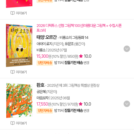
양탄자배송
변경
미리보기
2026 디픽투스 선정 그림책 100선/아름다운 그림책 + 수첩.시폰
포스터
태양 오르간
-
비룡소의 그림동화 14
아라이 료지
(지은이),
유문조
(옮긴이)
비룡소
|
2025년 07월
15,300
10.0
원 (10% 할인 / 850원)
밤 11시
잠들기전 배송
양탄자배송
변경
미리보기
환호
- 2025년 제 3회 그림책상 특별상 원장상
공은혜
(지은이)
마음모자
|
2025년 06월
17,550
10.0
원 (10% 할인 / 970원)
밤 11시
잠들기전 배송
양탄자배송
변경
미리보기