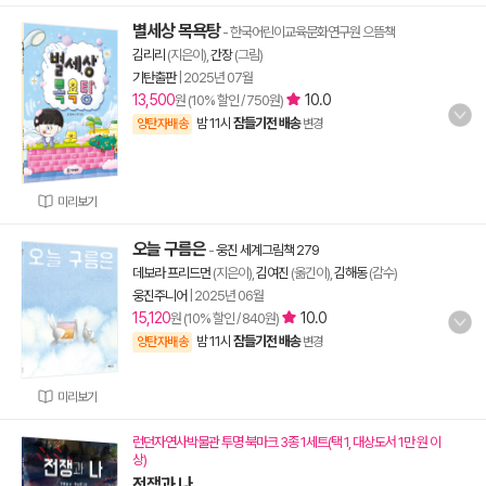
별세상 목욕탕
- 한국어린이교육문화연구원 으뜸책
김리리
(지은이),
간장
(그림)
기탄출판
|
2025년 07월
13,500
10.0
원 (10% 할인 / 750원)
밤 11시
잠들기전 배송
양탄자배송
변경
미리보기
오늘 구름은
-
웅진 세계그림책 279
데보라 프리드먼
(지은이),
김여진
(옮긴이),
김해동
(감수)
웅진주니어
|
2025년 06월
15,120
10.0
원 (10% 할인 / 840원)
밤 11시
잠들기전 배송
양탄자배송
변경
미리보기
런던자연사박물관 투명 북마크 3종 1세트(택 1, 대상도서 1만 원 이
상)
전쟁과 나