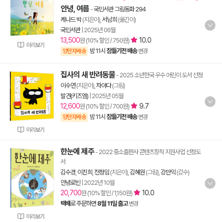
안녕, 여름
-
국민서관 그림동화 294
케나드 박
(지은이),
서남희
(옮긴이)
국민서관
|
2025년 06월
13,500
10.0
원 (10% 할인 / 750원)
미리보기
밤 11시
잠들기전 배송
양탄자배송
변경
집사의 새 반려동물
- 2025 소년한국 우수 어린이 도서 선정
이수연
(지은이),
차야다
(그림)
발견(키즈엠)
|
2025년 05월
12,600
9.7
원 (10% 할인 / 700원)
밤 11시
잠들기전 배송
양탄자배송
변경
미리보기
한눈에 제주
- 2022 중소출판사 콘텐츠창작 지원사업 선정도
서
김수경
,
이진희
,
전정임
(지은이),
김혜원
(그림),
강만익
(감수)
안녕로빈
|
2022년 10월
20,700
10.0
원 (10% 할인 / 1,150원)
택배
로 주문하면
8월 11일 출고
변경
미리보기