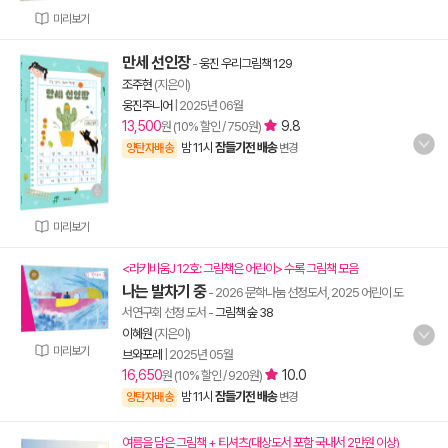
미리보기
만세 선인장
-
웅진 우리그림책 129
조주현
(지은이)
웅진주니어
|
2025년 06월
13,500
9.8
원 (10% 할인 / 750원)
밤 11시
잠들기전 배송
양탄자배송
변경
미리보기
<라키비움J 12호: 그림책은 어린이> 수록 그림책 모음
나는 발차기 중
- 2026 문학나눔 선정도서, 2025 어린이 도
서연구회 선정 도서
-
그림책 숲 38
이혜원
(지은이)
미리보기
브와포레
|
2025년 05월
16,650
10.0
원 (10% 할인 / 920원)
밤 11시
잠들기전 배송
양탄자배송
변경
여름을 담은 그림책 + 티셔츠(대상도서 포함 국내서 2만원 이상)