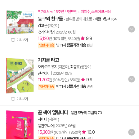
천개의바람 15주년 브랜드전 + 지이수, 소복이 포스터
동구와 친구들
- 한여름 밤의 대소동
-
바람그림책 164
김고운
(지은이)
천개의바람
|
2025년 06월
15,120
9.9
원 (10% 할인 / 840원)
미리보기
밤 11시
잠들기전 배송
양탄자배송
변경
기차를 타고
오카모토 유지
(지은이),
최종호
(옮긴이)
진선아이
|
2025년 05월
11,700
9.9
원 (10% 할인 / 650원)
밤 11시
잠들기전 배송
양탄자배송
변경
미리보기
곧 책이 열립니다
-
웅진 모두의 그림책 73
사이다
(지은이)
웅진주니어
|
2025년 06월
15,300
10.0
원 (10% 할인 / 850원)
밤 11시
잠들기전 배송