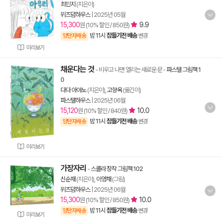
최민지
(지은이)
위즈덤하우스
|
2025년 05월
15,300
9.9
원 (10% 할인 / 850원)
밤 11시
잠들기전 배송
양탄자배송
변경
미리보기
채운다는 것
- 비우고 나면 열리는 새로운 문
-
파스텔 그림책 1
0
다다 아야노
(지은이),
고향옥
(옮긴이)
파스텔하우스
|
2025년 06월
15,120
10.0
원 (10% 할인 / 840원)
밤 11시
잠들기전 배송
양탄자배송
변경
미리보기
가장자리
-
스콜라 창작 그림책 102
신순재
(지은이),
이영채
(그림)
위즈덤하우스
|
2025년 06월
15,300
10.0
원 (10% 할인 / 850원)
밤 11시
잠들기전 배송
양탄자배송
변경
미리보기