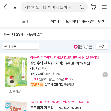
국내도서
어른과 아이 모두 함께 즐기는 시원한 그림책
이 분야에
23
개의 상품이 있습니다.
옵션
여름을 담은 그림책 + 티셔츠(대상도서 포함 국내서 2만원 이상)
팥빙수의 전설 (리커버)
-
웅진 모두의 그림책 21
이지은
(지은이)
웅진주니어
|
2025년 02월
11,700
9.7
원 (10% 할인 / 650원)
밤 11시
잠들기전 배송
양탄자배송
변경
미리보기
<라키비움J 12호: 그림책은 어린이> 수록 그림책 모음
오모리가 아무리
-
스콜라 창작 그림책 98