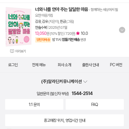
너와 나를 안아 주는 달달한 마음
- 함께하는 세상에서 필
요한 마음가짐
김응
,
김유
(지은이),
뜬금
(그림)
한솔수북
|
2025년 07월
13,050
10.0
원 (10% 할인 / 720원)
밤 11시
잠들기전 배송
양탄자배송
변경
미리보기
로그인
전체 메뉴
회사 소개
출판사 안내
PC 버전
(주)알라딘커뮤니케이션
1544-2514
일반문의 (발신자 부담)
1:1 문의
FAQ
중고매장 위치, 영업시간 안내