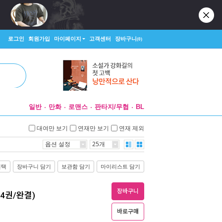
로그인
회원가입
마이페이지
고객센터
장바구니
(0)
일반
만화
로맨스
판타지/무협
BL
대여만 보기
연재만 보기
연재 제외
옵션 설정
25개
선택
장바구니 담기
보관함 담기
마이리스트 담기
장바구니
(총4권/완결)
바로구매