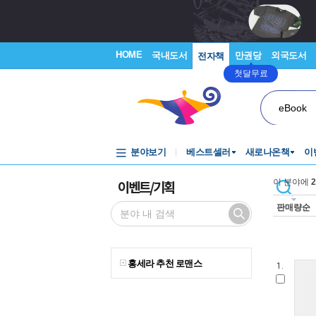
HOME
국내도서
만권당
외국도서
전자책
첫달무료
eBook
분야보기
베스트셀러
새로나온책
이
이벤트/기획
이 분야에
2
판매량순
홍세라 추천 로맨스
1.