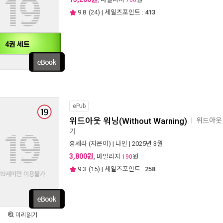
760
9.8
(
24
) | 세일즈포인트 :
413
4권 세트
ePub
위드아웃 워닝(Without Warning)
위드아웃 워
ㅣ
기
홍세라
(지은이) |
나인
| 2025년 3월
3,800원
, 마일리지
원
190
9.3
(
15
) | 세일즈포인트 :
258
미리읽기