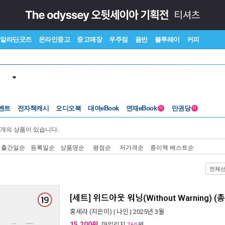
알라딘굿즈
온라인중고
중고매장
우주점
음반
블루레이
커피
벤트
전자책캐시
오디오북
대여eBook
연재eBook
만권당
N
N
개의 상품이 있습니다.
출간일순
등록일순
상품명순
평점순
저가격순
종이책 베스트순
전체
[세트] 위드아웃 워닝(Without Warning) 
홍세라
(지은이) |
나인
| 2025년 3월
15,200원
, 마일리지
원