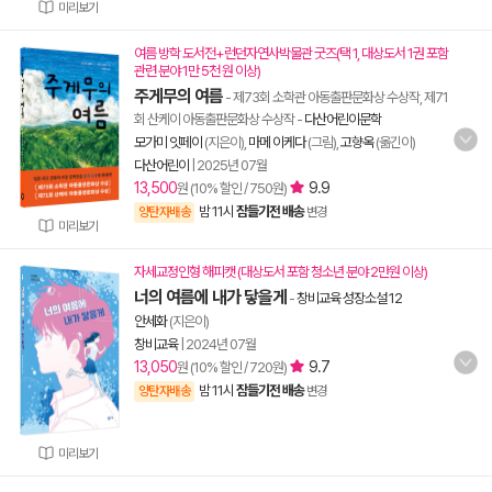
미리보기
여름 방학 도서전+런던자연사박물관 굿즈(택 1, 대상도서 1권 포함
관련 분야 1만 5천 원 이상)
주게무의 여름
- 제73회 소학관 아동출판문화상 수상작, 제71
회 산케이 아동출판문화상 수상작
-
다산어린이문학
모가미 잇페이
(지은이),
마메 이케다
(그림),
고향옥
(옮긴이)
다산어린이
|
2025년 07월
13,500
9.9
원 (10% 할인 / 750원)
밤 11시
잠들기전 배송
양탄자배송
변경
미리보기
자세교정인형 해피캣 (대상도서 포함 청소년 분야 2만원 이상)
너의 여름에 내가 닿을게
-
창비교육 성장소설 12
안세화
(지은이)
창비교육
|
2024년 07월
13,050
9.7
원 (10% 할인 / 720원)
밤 11시
잠들기전 배송
양탄자배송
변경
미리보기