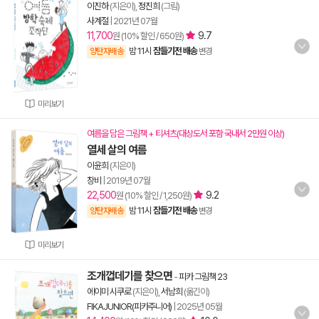
이진하
(지은이),
정진희
(그림)
사계절
|
2021년 07월
11,700
9.7
원 (10% 할인 / 650원)
밤 11시
잠들기전 배송
양탄자배송
변경
미리보기
여름을 담은 그림책 + 티셔츠(대상도서 포함 국내서 2만원 이상)
열세 살의 여름
이윤희
(지은이)
창비
|
2019년 07월
22,500
9.2
원 (10% 할인 / 1,250원)
밤 11시
잠들기전 배송
양탄자배송
변경
미리보기
조개껍데기를 찾으면
-
피카 그림책 23
에이미 시쿠로
(지은이),
서남희
(옮긴이)
FIKAJUNIOR(피카주니어)
|
2025년 05월