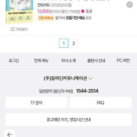
한빛에듀
|
2025년 02월
12,600
9.9
원 (10% 할인 / 700원)
밤 11시
잠들기전 배송
양탄자배송
변경
미리보기
1
2
로그인
전체 메뉴
회사 소개
출판사 안내
PC 버전
(주)알라딘커뮤니케이션
1544-2514
일반문의 (발신자 부담)
1:1 문의
FAQ
중고매장 위치, 영업시간 안내
뒤로가