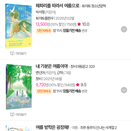
해파리를 따라서 여름으로
-
토마토 청소년문학
박서형
(지은이)
토마토출판사
|
2025년 02월
13,500
10.0
원 (10% 할인 / 750원)
밤 11시
잠들기전 배송
양탄자배송
변경
미리보기
내 기분은 여름이야
-
창비아동문고 320
변선아
(지은이),
근하
(그림)
창비
|
2021년 06월
9,720
9.5
원 (10% 할인 / 540원)
밤 11시
잠들기전 배송
양탄자배송
변경
미리보기
여름 방학은 굉장해!
- 여름
-
희주 동주의 신나는 사계절 2