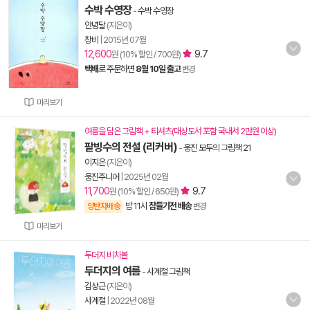
수박 수영장
-
수박 수영장
안녕달
(지은이)
창비
|
2015년 07월
12,600
9.7
원 (10% 할인 / 700원)
택배
로 주문하면
8월 10일 출고
변경
미리보기
여름을 담은 그림책 + 티셔츠(대상도서 포함 국내서 2만원 이상)
팥빙수의 전설 (리커버)
-
웅진 모두의 그림책 21
이지은
(지은이)
웅진주니어
|
2025년 02월
11,700
9.7
원 (10% 할인 / 650원)
밤 11시
잠들기전 배송
양탄자배송
변경
미리보기
두더지 비치볼
두더지의 여름
-
사계절 그림책
김상근
(지은이)
사계절
|
2022년 08월