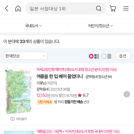
국내도서
어린이/청소년
이 분야에
33
개의 상품이 있습니다.
옵션
자세교정인형 해피캣 (대상도서 포함 청소년 분야 2만원 이상)
여름을 한 입 베어 물었더니
-
문학동네 청소년 66
이꽃님
(지은이)
문학동네
|
2023년 08월
12,150
9.7
원 (10% 할인 / 670원)
밤 11시
잠들기전 배송
양탄자배송
변경
미리보기
여름을 담은 그림책 + 티셔츠(대상도서 포함 국내서 2만원 이상)