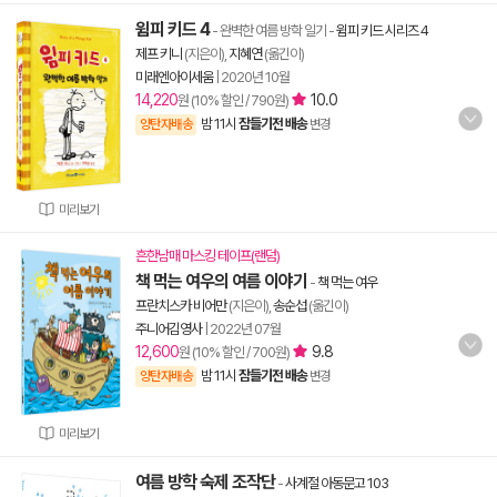
윔피 키드 4
- 완벽한 여름 방학 일기
-
윔피 키드 시리즈 4
제프 키니
(지은이),
지혜연
(옮긴이)
미래엔아이세움
|
2020년 10월
14,220
10.0
원 (10% 할인 / 790원)
밤 11시
잠들기전 배송
양탄자배송
변경
미리보기
흔한남매 마스킹 테이프(랜덤)
책 먹는 여우의 여름 이야기
-
책 먹는 여우
프란치스카 비어만
(지은이),
송순섭
(옮긴이)
주니어김영사
|
2022년 07월
12,600
9.8
원 (10% 할인 / 700원)
밤 11시
잠들기전 배송
양탄자배송
변경
미리보기
여름 방학 숙제 조작단
-
사계절 아동문고 103