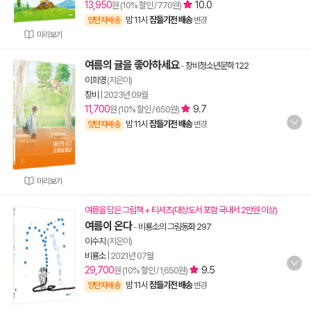
13,950
10.0
원 (10% 할인 / 770원)
밤 11시
잠들기전 배송
양탄자배송
변경
미리보기
여름의 귤을 좋아하세요
-
창비청소년문학 122
이희영
(지은이)
창비
|
2023년 09월
11,700
9.7
원 (10% 할인 / 650원)
밤 11시
잠들기전 배송
양탄자배송
변경
미리보기
여름을 담은 그림책 + 티셔츠(대상도서 포함 국내서 2만원 이상)
여름이 온다
-
비룡소의 그림동화 297
이수지
(지은이)
비룡소
|
2021년 07월
29,700
9.5
원 (10% 할인 / 1,650원)
밤 11시
잠들기전 배송
양탄자배송
변경