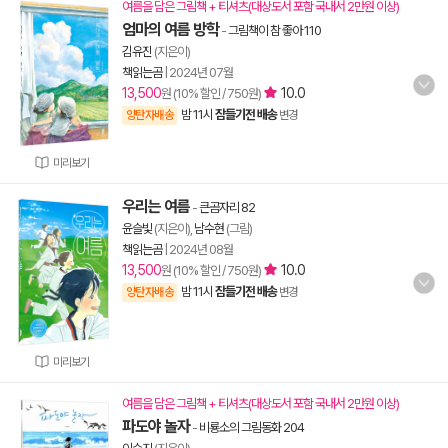
여름을 담은 그림책 + 티셔츠(대상도서 포함 국내서 2만원 이상)
엄마의 여름 방학
-
그림책이 참 좋아 110
김유진
(지은이)
책읽는곰
|
2024년 07월
13,500
10.0
원 (10% 할인 / 750원)
밤 11시
잠들기전 배송
양탄자배송
변경
미리보기
우리는 여름
-
큰곰자리 82
윤슬빛
(지은이),
남수현
(그림)
책읽는곰
|
2024년 08월
13,500
10.0
원 (10% 할인 / 750원)
밤 11시
잠들기전 배송
양탄자배송
변경
미리보기
여름을 담은 그림책 + 티셔츠(대상도서 포함 국내서 2만원 이상)
파도야 놀자
-
비룡소의 그림동화 204