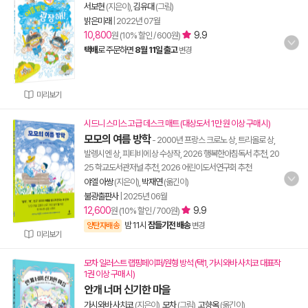
서보현
(지은이),
김유대
(그림)
밝은미래
|
2022년 07월
10,800
9.9
원 (10% 할인 / 600원)
택배
로 주문하면
8월 11일 출고
변경
미리보기
시드니 스미스 고급 데스크 매트 (대상도서 1만 원 이상 구매 시)
모모의 여름 방학
- 2000년 프랑스 크로노 상, 트리올로 상,
발렝시엔 상, 피티비에 상 수상작, 2026 행복한아침독서 추천, 20
25 학교도서관저널 추천, 2026 어린이도서연구회 추천
야엘 아쌍
(지은이),
박재연
(옮긴이)
불광출판사
|
2025년 06월
12,600
9.9
원 (10% 할인 / 700원)
밤 11시
잠들기전 배송
양탄자배송
변경
미리보기
모차 일러스트 랩핑페이퍼/원형 방석 (택1, 가시와바 사치코 대표작
1권 이상 구매 시)
안개 너머 신기한 마을
가시와바 사치코
(지은이),
모차
(그림),
고향옥
(옮긴이)