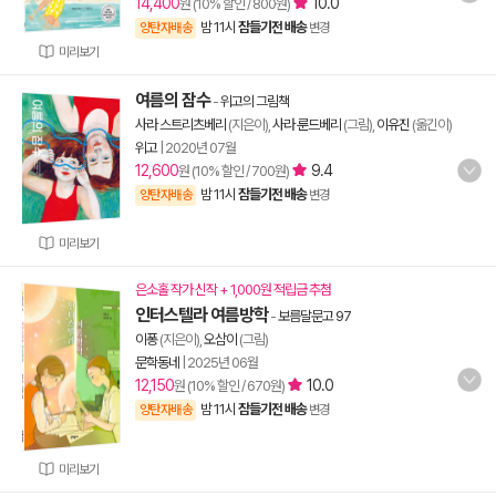
14,400
10.0
원 (10% 할인 / 800원)
밤 11시
잠들기전 배송
양탄자배송
변경
미리보기
여름의 잠수
-
위고의 그림책
사라 스트리츠베리
(지은이),
사라 룬드베리
(그림),
이유진
(옮긴이)
위고
|
2020년 07월
12,600
9.4
원 (10% 할인 / 700원)
밤 11시
잠들기전 배송
양탄자배송
변경
미리보기
은소홀 작가 신작 + 1,000원 적립금 추첨
인터스텔라 여름방학
-
보름달문고 97
이퐁
(지은이),
오삼이
(그림)
문학동네
|
2025년 06월
12,150
10.0
원 (10% 할인 / 670원)
밤 11시
잠들기전 배송
양탄자배송
변경
미리보기