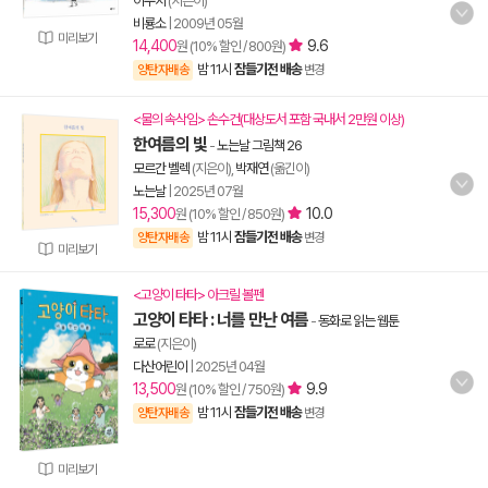
이수지
(지은이)
비룡소
|
2009년 05월
미리보기
14,400
9.6
원 (10% 할인 / 800원)
밤 11시
잠들기전 배송
양탄자배송
변경
<물의 속삭임> 손수건(대상도서 포함 국내서 2만원 이상)
한여름의 빛
-
노는날 그림책 26
모르간 벨렉
(지은이),
박재연
(옮긴이)
노는날
|
2025년 07월
15,300
10.0
원 (10% 할인 / 850원)
밤 11시
잠들기전 배송
양탄자배송
변경
미리보기
<고양이 타타> 아크릴 볼펜
고양이 타타 : 너를 만난 여름
-
동화로 읽는 웹툰
로로
(지은이)
다산어린이
|
2025년 04월
13,500
9.9
원 (10% 할인 / 750원)
밤 11시
잠들기전 배송
양탄자배송
변경
미리보기