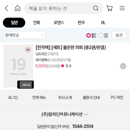
일반
만화
로맨스
판무
BL
옵션
[전자책] [세트] 불온한 의뢰 (총2권/완결)
님도르신
(지은이)
와이엠북스
|
2025년 07월
6,600
9.4
원 (330원)
로그인
전체 메뉴
회사 소개
출판사 안내
PC 버전
(주)알라딘커뮤니케이션
1544-2514
일반문의 (발신자 부담)