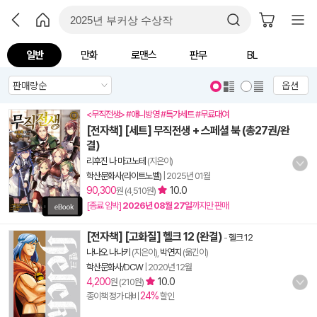
일반
만화
로맨스
판무
BL
옵션
<무직전생> #애니방영 #특가세트 #무료대여
[전자책] [세트] 무직전생 + 스페셜 북 (총27권/완
결)
리후진 나 마고노테
(지은이)
학산문화사(라이트노벨)
|
2025년 01월
90,300
10.0
원 (4,510원)
[종료 임박]
2026년 08월 27일
까지만 판매
[전자책] [고화질] 헬크 12 (완결)
-
헬크 12
나나오 나나키
(지은이),
박연지
(옮긴이)
학산문화사/DCW
|
2020년 12월
4,200
10.0
원 (210원)
24%
종이책 정가 대비
할인