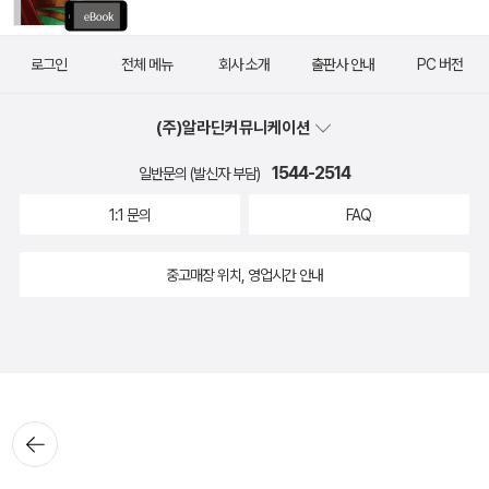
로그인
전체 메뉴
회사 소개
출판사 안내
PC 버전
(주)알라딘커뮤니케이션
1544-2514
일반문의 (발신자 부담)
1:1 문의
FAQ
중고매장 위치, 영업시간 안내
뒤로가
기