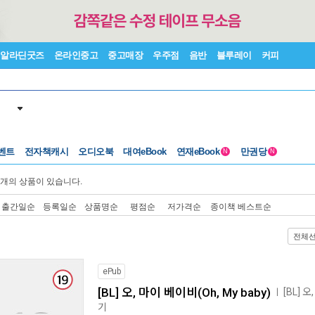
알라딘굿즈
온라인중고
중고매장
우주점
음반
블루레이
커피
벤트
전자책캐시
오디오북
대여eBook
연재eBook
만권당
N
N
개의 상품이 있습니다.
출간일순
등록일순
상품명순
평점순
저가격순
종이책 베스트순
전체
ePub
[BL] 오, 마이 베이비(Oh, My baby)
[BL] 
ㅣ
기