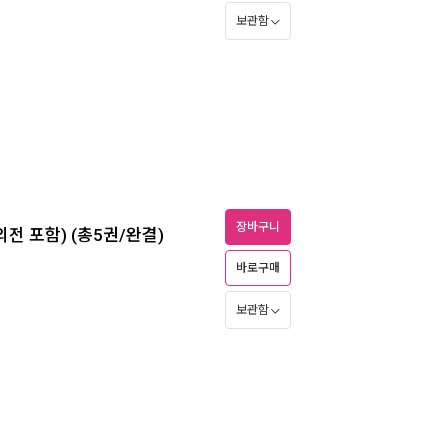
보관함
장바구니
 (외전 포함) (총5권/완결)
바로구매
보관함