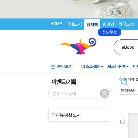
HOME
국내도서
만권당
외국도서
전자책
첫달무료
eBook
분야보기
베스트셀러
새로나온책
이
이벤트/기획
이 분야에
2
판매량순
리뷰 대상 도서
1.