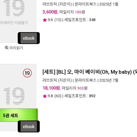
러브트릭
(지은이) |
문라이트북스
| 2025년 1월
3,600원
, 마일리지
원
180
9.6
(
15
) | 세일즈포인트 :
348
미리읽기
[세트] [BL] 오, 마이 베이비(Oh, My baby)
러브트릭
(지은이) |
문라이트북스
| 2025년 7월
18,100원
, 마일리지
원
900
9.8
(
60
) | 세일즈포인트 :
892
5권 세트