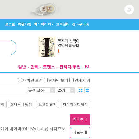
로그인
회원가입
마이페이지
고객센터
장바구니
(0)
일반
만화
로맨스
판타지/무협
BL
대여만 보기
연재만 보기
연재 제외
옵션 설정
25개
선택
장바구니 담기
보관함 담기
마이리스트 담기
장바구니
오, 마이 베이비(Oh, My baby) 시리즈보
바로구매