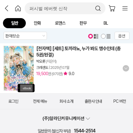
일반
만화
로맨스
판무
BL
옵션
[전자책] [세트] 토끼라뇨, 누가 봐도 맹수인데 (총
5권/완결)
박오롯
(지은이)
크레센도
|
2025년 07월
19,500
9.0
원 (970원)
로그인
전체 메뉴
회사 소개
출판사 안내
PC 버전
(주)알라딘커뮤니케이션
1544-2514
일반문의 (발신자 부담)