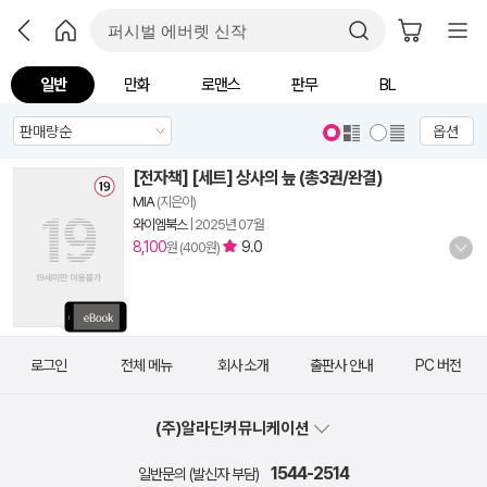
일반
만화
로맨스
판무
BL
옵션
[전자책] [세트] 상사의 늪 (총3권/완결)
MIA
(지은이)
와이엠북스
|
2025년 07월
8,100
9.0
원 (400원)
로그인
전체 메뉴
회사 소개
출판사 안내
PC 버전
(주)알라딘커뮤니케이션
1544-2514
일반문의 (발신자 부담)