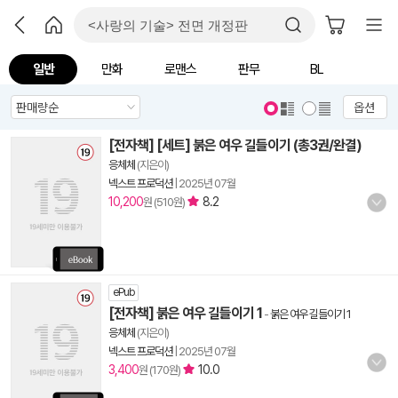
일반
만화
로맨스
판무
BL
옵션
[전자책] [세트] 붉은 여우 길들이기 (총3권/완결)
응체체
(지은이)
넥스트 프로덕션
|
2025년 07월
10,200
8.2
원 (510원)
ePub
[전자책] 붉은 여우 길들이기 1
-
붉은 여우 길들이기 1
응체체
(지은이)
넥스트 프로덕션
|
2025년 07월
3,400
10.0
원 (170원)