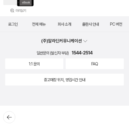
미리읽기
로그인
전체 메뉴
회사 소개
출판사 안내
PC 버전
(주)알라딘커뮤니케이션
1544-2514
일반문의 (발신자 부담)
1:1 문의
FAQ
중고매장 위치, 영업시간 안내
뒤로가
기