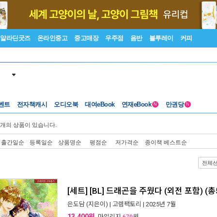
알라딘굿즈
온라인중고
중고매장
우주점
음반
블루레이
커피
벤트
전자책캐시
오디오북
대여eBook
연재eBook
만권당
N
N
개의 상품이 있습니다.
출간일순
등록일순
상품명순
평점순
저가격순
종이책 베스트순
전체
[세트] [BL] 드래곤을 주웠다 (외전 포함) (
은도담
(지은이) |
고렘팩토리
| 2025년 7월
13,400원
, 마일리지
원