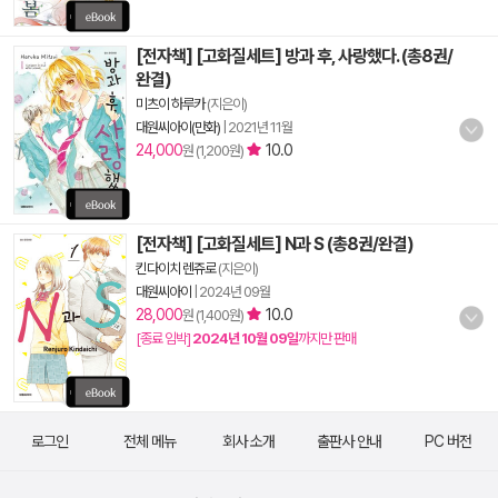
[전자책] [고화질세트] 방과 후, 사랑했다. (총8권/
완결)
미츠이 하루카
(지은이)
대원씨아이(만화)
|
2021년 11월
24,000
10.0
원 (1,200원)
[전자책] [고화질세트] N과 S (총8권/완결)
킨다이치 렌쥬로
(지은이)
대원씨아이
|
2024년 09월
28,000
10.0
원 (1,400원)
[종료 임박]
2024년 10월 09일
까지만 판매
로그인
전체 메뉴
회사 소개
출판사 안내
PC 버전