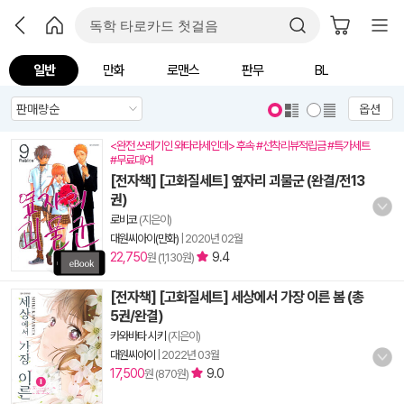
일반
만화
로맨스
판무
BL
옵션
<완전 쓰레기인 와타라세인데> 후속 #선착리뷰적립금 #특가세트
#무료대여
[전자책] [고화질세트] 옆자리 괴물군 (완결/전13
권)
로비코
(지은이)
대원씨아이(만화)
|
2020년 02월
22,750
9.4
원 (1,130원)
[전자책] [고화질세트] 세상에서 가장 이른 봄 (총
5권/완결)
카와바타 시키
(지은이)
대원씨아이
|
2022년 03월
17,500
9.0
원 (870원)