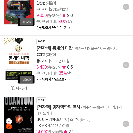
안상현
(지은이)
동아시아
|
2015년 12월
9,600
9.6
원 (480원)
40%
종이책 정가 대비
할인
만권당에서 무료로 보기
ePub
[전자책] 통계의 미학
- 통계는 세상을 움직이는 과학이다
최제호
(지은이)
동아시아
|
2008년 03월
8,400
8.5
원 (420원)
35%
종이책 정가 대비
할인
만권당에서 무료로 보기
미리읽기
ePub
[전자책] 양자역학의 역사
- 아주 작은 것들에 담긴 가장 거
대한 드라마
데이비드 카이저
(지은이),
조은영
(옮긴이)
동아시아
|
2025년 01월
14,000
7.2
원 (700원)