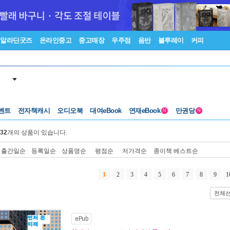
알라딘굿즈
온라인중고
중고매장
우주점
음반
블루레이
커피
벤트
전자책캐시
오디오북
대여eBook
연재eBook
만권당
N
N
32
개의 상품이 있습니다.
출간일순
등록일순
상품명순
평점순
저가격순
종이책 베스트순
1
2
3
4
5
6
7
8
9
1
전체
ePub