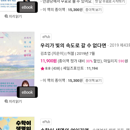
만권당에서
무료로 볼 수 있어요.
첫 달 무료로 시작하기
이 책의 종이책 :
15,300
원
종이책 보기
미리읽기
ePub
우리가 빛의 속도로 갈 수 없다면
- 2019 제
김초엽
(지은이) |
허블
| 2019년 7월
11,900원
(종이책 정가 대비
할인), 마일리지
원
30%
590
8.8
(
438
) | 세일즈포인트 :
11,194
이 책의 종이책 :
15,300
원
종이책 보기
미리읽기
ePub