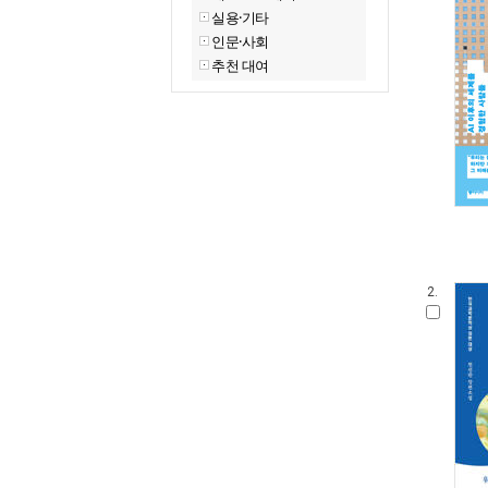
실용·기타
인문·사회
추천 대여
2.