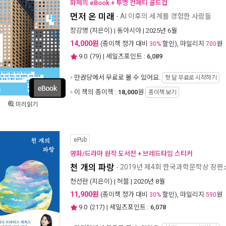
화제의 eBook + 투명 컨페티 콜드컵
먼저 온 미래
- AI 이후의 세계를 경험한 사람들
장강명
(지은이) |
동아시아
| 2025년 6월
14,000원
(종이책 정가 대비
할인), 마일리지
원
30%
700
9.0
(
79
) | 세일즈포인트 :
6,089
만권당에서
무료로 볼 수 있어요.
첫 달 무료로 시작하기
이 책의 종이책 :
18,000
원
종이책 보기
미리읽기
ePub
영화/드라마 원작 도서전 + 브레드타임 스티커
천 개의 파랑
- 2019년 제4회 한국과학문학상 장
천선란
(지은이) |
허블
| 2020년 8월
11,900원
(종이책 정가 대비
할인), 마일리지
원
30%
590
9.0
(
217
) | 세일즈포인트 :
6,078