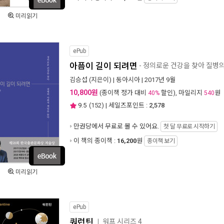
미리읽기
ePub
아픔이 길이 되려면
- 정의로운 건강을 찾아 질병
김승섭
(지은이) |
동아시아
| 2017년 9월
10,800원
(종이책 정가 대비
할인), 마일리지
원
40%
540
9.5
(
152
) | 세일즈포인트 :
2,578
만권당에서
무료로 볼 수 있어요.
첫 달 무료로 시작하기
이 책의 종이책 :
16,200
원
종이책 보기
미리읽기
ePub
쿼런틴
워프 시리즈 4
ㅣ