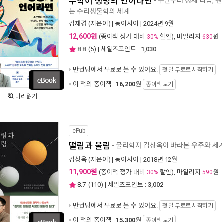
수학이 생명의 언어라면
- 수면부터 생체 리듬, 
는 수리생물학의 세계
김재경
(지은이) |
동아시아
| 2024년 9월
12,600원
(종이책 정가 대비
할인), 마일리지
원
30%
630
8.8
(
5
) | 세일즈포인트 :
1,030
만권당에서
무료로 볼 수 있어요.
첫 달 무료로 시작하기
이 책의 종이책 :
16,200
원
종이책 보기
미리읽기
ePub
떨림과 울림
- 물리학자 김상욱이 바라본 우주와 세
김상욱
(지은이) |
동아시아
| 2018년 12월
11,900원
(종이책 정가 대비
할인), 마일리지
원
30%
590
8.7
(
110
) | 세일즈포인트 :
3,002
만권당에서
무료로 볼 수 있어요.
첫 달 무료로 시작하기
이 책의 종이책 :
15,300
원
종이책 보기