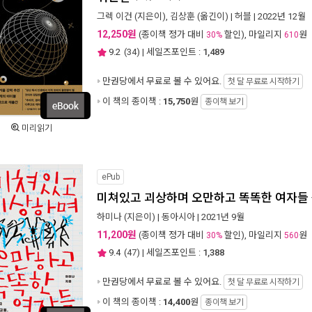
그렉 이건
(지은이),
김상훈
(옮긴이) |
허블
| 2022년 12월
12,250원
(종이책 정가 대비
할인), 마일리지
원
30%
610
9.2
(
34
) | 세일즈포인트 :
1,489
만권당에서
무료로 볼 수 있어요.
첫 달 무료로 시작하기
이 책의 종이책 :
15,750
원
종이책 보기
미리읽기
ePub
미쳐있고 괴상하며 오만하고 똑똑한 여자들
하미나
(지은이) |
동아시아
| 2021년 9월
11,200원
(종이책 정가 대비
할인), 마일리지
원
30%
560
9.4
(
47
) | 세일즈포인트 :
1,388
만권당에서
무료로 볼 수 있어요.
첫 달 무료로 시작하기
이 책의 종이책 :
14,400
원
종이책 보기