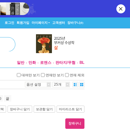
로그인
회원가입
마이페이지
고객센터
장바구니
(0)
일반
만화
로맨스
판타지/무협
BL
대여만 보기
연재만 보기
연재 제외
옵션 설정
25개
0
끝
선택
장바구니 담기
보관함 담기
마이리스트 담기
장바구니