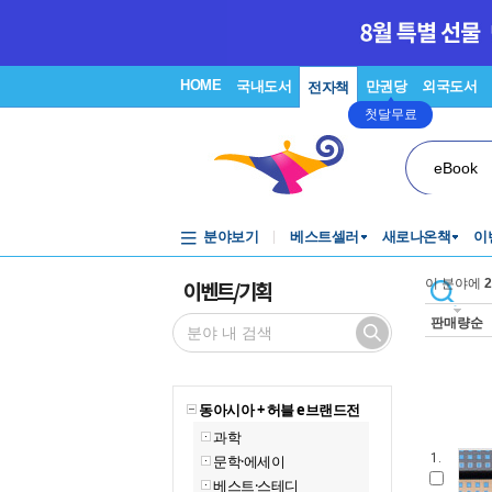
HOME
국내도서
만권당
외국도서
전자책
첫달무료
eBook
분야보기
베스트셀러
새로나온책
이
이벤트/기획
이 분야에
2
판매량순
동아시아 + 허블 e브랜드전
과학
1.
문학·에세이
베스트·스테디