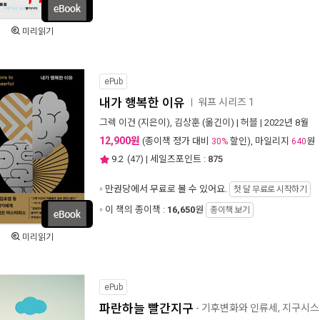
미리읽기
ePub
내가 행복한 이유
워프 시리즈 1
ㅣ
그렉 이건
(지은이),
김상훈
(옮긴이) |
허블
| 2022년 8월
12,900원
(종이책 정가 대비
할인), 마일리지
원
30%
640
9.2
(
47
) | 세일즈포인트 :
875
만권당에서
무료로 볼 수 있어요.
첫 달 무료로 시작하기
이 책의 종이책 :
16,650
원
종이책 보기
미리읽기
ePub
파란하늘 빨간지구
- 기후변화와 인류세, 지구시