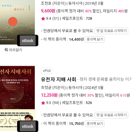
조천호
(지은이) |
동아시아
| 2019년 3월
9,600원
(종이책 정가 대비
할인), 마일리지
원
40%
480
9.4
(
51
) | 세일즈포인트 :
728
만권당에서
무료로 볼 수 있어요.
첫 달 무료로 시작하기
이 책의 종이책 :
14,400
원
종이책 보기
미리읽기
ePub
유전자 지배 사회
- 정치·경제·문화를 움직이는 이
최정균
(지은이) |
동아시아
| 2024년 5월
12,250원
(종이책 정가 대비
할인), 마일리지
원
30%
610
9.3
(
94
) | 세일즈포인트 :
526
만권당에서
무료로 볼 수 있어요.
첫 달 무료로 시작하기
이 책의 종이책 :
15,750
원
종이책 보기