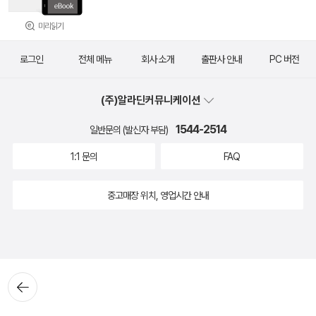
미리읽기
로그인
전체 메뉴
회사 소개
출판사 안내
PC 버전
(주)알라딘커뮤니케이션
1544-2514
일반문의 (발신자 부담)
1:1 문의
FAQ
중고매장 위치, 영업시간 안내
뒤로가
기