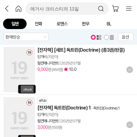
일반
만화
로맨스
판무
BL
옵션
[전자책] [세트] 독트린(Doctrine) (총3권/완결)
민가비
(지은이)
필연매니지먼트
|
2025년 07월
9,000
10.0
원 (450원)
ePub
[전자책] 독트린(Doctrine) 1
-
독트린(Doctrine) 1
민가비
(지은이)
필연매니지먼트
|
2025년 07월
3,000
원 (150원)