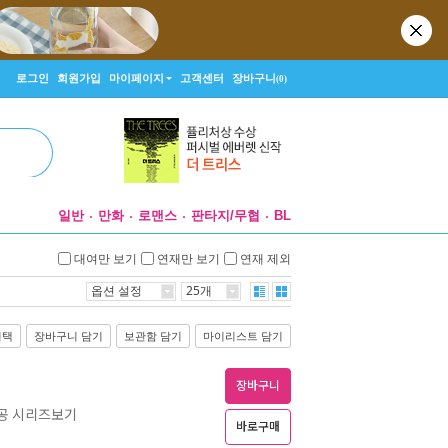
로그인
회원가입
마이페이지
고객센터
장바구니
(0)
일반
만화
로맨스
판타지/무협
BL
대여만 보기
연재만 보기
연재 제외
옵션 설정
25개
선택
장바구니 담기
보관함 담기
마이리스트 담기
장바구니
대공 시리즈보기
바로구매