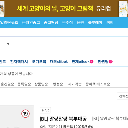
알라딘굿즈
온라인중고
중고매장
우주점
음반
블루레이
커피
벤트
전자책캐시
오디오북
대여eBook
연재eBook
만권당
N
N
개의 상품이 있습니다.
출간일순
등록일순
상품명순
평점순
저가격순
종이책 베스트순
전체
ePub
[BL] 말랑말랑 북부대공
[BL] 말랑말랑 북부
ㅣ
소림
(지은이) |
비욘드
| 2025년 6월