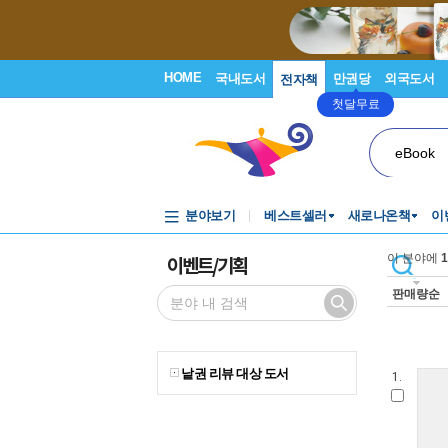
HOME
국내도서
만권당
외국도서
전자책
첫달무료
eBook
분야보기
베스트셀러
새로나온책
이
이벤트/기획
이 분야에
1
판매량순
낱권 리뷰 대상 도서
1.