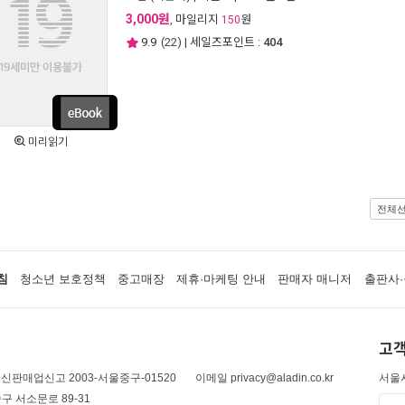
3,000원
, 마일리지
원
150
9.9
(
22
) | 세일즈포인트 :
404
미리읽기
전체
침
청소년 보호정책
중고매장
제휴·마케팅 안내
판매자 매니저
출판사·
고객
신판매업신고 2003-서울중구-01520
이메일 privacy@aladin.co.kr
서울시
구 서소문로 89-31