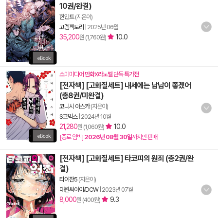
10권/완결)
한민트
(지은이)
고렘팩토리
|
2025년 06월
35,200
10.0
원 (1,760원)
소미미디어 만화X라노벨 단독 특가전
[전자책] [고화질세트] 내세에는 남남이 좋겠어
(총8권/미완결)
코니시 아스카
(지은이)
S코믹스
|
2024년 10월
21,280
10.0
원 (1,060원)
[종료 임박]
2026년 08월 30일
까지만 판매
[전자책] [고화질세트] 타코피의 원죄 (총2권/완
결)
타이잔5
(지은이)
대원씨아이/DCW
|
2023년 07월
8,000
9.3
원 (400원)