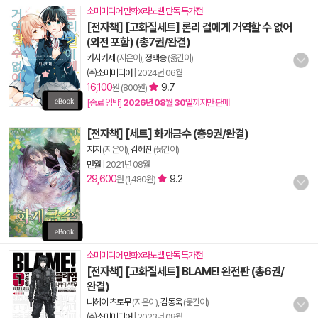
소미미디어 만화X라노벨 단독 특가전
[전자책] [고화질세트] 론리 걸에게 거역할 수 없어
(외전 포함) (총7권/완결)
카시카제
(지은이),
정백송
(옮긴이)
㈜소미미디어
|
2024년 06월
16,100
9.7
원 (800원)
[종료 임박]
2026년 08월 30일
까지만 판매
[전자책] [세트] 화개금수 (총9권/완결)
지지
(지은이),
김혜진
(옮긴이)
만월
|
2021년 08월
29,600
9.2
원 (1,480원)
소미미디어 만화X라노벨 단독 특가전
[전자책] [고화질세트] BLAME! 완전판 (총6권/
완결)
니헤이 츠토무
(지은이),
김동욱
(옮긴이)
㈜소미미디어
|
2023년 08월