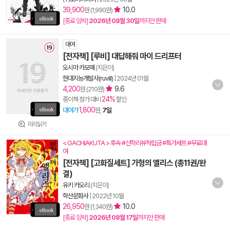
39,900
10.0
원 (1,990원)
[종료 임박]
2026년 08월 30일
까지만 판매
대여
[전자책] [루비] 대답해줘 마이 드리프터
오시마 카모메
(지은이)
현대지능개발사(ruvill)
|
2024년 01월
4,200
9.6
원 (210원)
24%
종이책 정가 대비
할인
1,800
대여가
원,
7일
미리읽기
< GACHIAKUTA > 후속 #선착리뷰적립금 #특가세트 #무료대
여
[전자책] [고화질세트] 가형의 앨리스 (총11권/완
결)
유키 카오리
(지은이)
학산문화사
|
2022년 10월
26,950
10.0
원 (1,340원)
[종료 임박]
2026년 08월 17일
까지만 판매