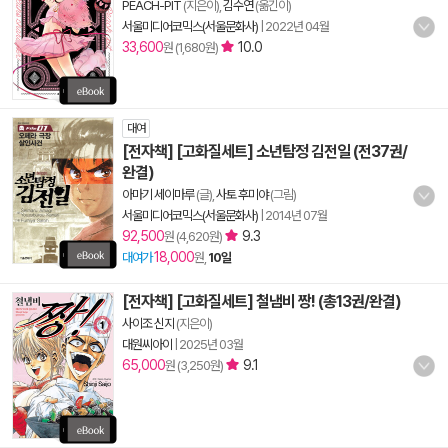
PEACH-PIT
(지은이),
김수연
(옮긴이)
서울미디어코믹스(서울문화사)
|
2022년 04월
33,600
10.0
원 (1,680원)
대여
[전자책] [고화질세트] 소년탐정 김전일 (전37권/
완결)
아마기 세이마루
(글),
사토 후미야
(그림)
서울미디어코믹스(서울문화사)
|
2014년 07월
92,500
9.3
원 (4,620원)
18,000
대여가
원,
10일
[전자책] [고화질세트] 철냄비 짱! (총13권/완결)
사이조 신지
(지은이)
대원씨아이
|
2025년 03월
65,000
9.1
원 (3,250원)