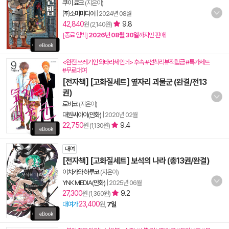
쿠이 료코
(지은이)
㈜소미미디어
|
2024년 08월
42,840
9.8
원 (2,140원)
[종료 임박]
2026년 08월 30일
까지만 판매
<완전 쓰레기인 와타라세인데> 후속 #선착리뷰적립금 #특가세트
#무료대여
[전자책] [고화질세트] 옆자리 괴물군 (완결/전13
권)
로비코
(지은이)
대원씨아이(만화)
|
2020년 02월
22,750
9.4
원 (1,130원)
대여
[전자책] [고화질세트] 보석의 나라 (총13권/완결)
이치카와 하루코
(지은이)
YNK MEDIA(만화)
|
2025년 06월
27,300
9.2
원 (1,360원)
23,400
대여가
원,
7일