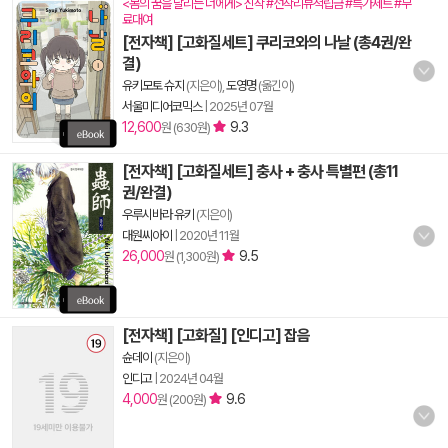
<봄의 꿈을 달리는 너에게> 신작 #선착리뷰적립금 #특가세트 #무
료대여
[전자책] [고화질세트] 쿠리코와의 나날 (총4권/완
결)
유키모토 슈지
(지은이),
도영명
(옮긴이)
서울미디어코믹스
|
2025년 07월
12,600
9.3
원 (630원)
[전자책] [고화질세트] 충사 + 충사 특별편 (총11
권/완결)
우루시바라 유키
(지은이)
대원씨아이
|
2020년 11월
26,000
9.5
원 (1,300원)
[전자책] [고화질] [인디고] 잡음
슌데이
(지은이)
인디고
|
2024년 04월
4,000
9.6
원 (200원)