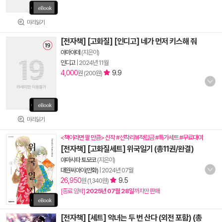
미리읽기
[전자책] [고화질] [인디고] 네가 먼저 키스해 줘
야마야데
(지은이)
인디고
|
2024년 11월
4,000
9.9
원 (200원)
미리읽기
<책이라면 팔 만큼> 신작 #선착리뷰적립금 #특가세트 #무료대여
[전자책] [고화질세트] 위국일기 (총11권/완결)
야마시타 토모코
(지은이)
대원씨아이(만화)
|
2024년 07월
26,950
9.5
원 (1,340원)
[종료 임박]
2025년 07월 28일
까지만 판매
[전자책] [세트] 악녀는 두 번 산다 (외전 포함) (총