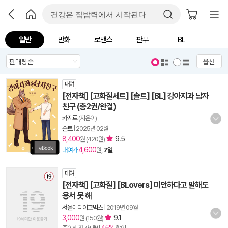
일반
만화
로맨스
판무
BL
옵션
대여
[전자책] [고화질세트] [솔트] [BL] 강아지과 남자
친구 (총2권/완결)
카지로
(지은이)
솔트
|
2025년 02월
8,400
9.5
원 (420원)
4,600
대여가
원,
7일
대여
[전자책] [고화질] [BLovers] 미안하다고 말해도
용서 못 해
서울미디어코믹스
|
2019년 09월
3,000
9.1
원 (150원)