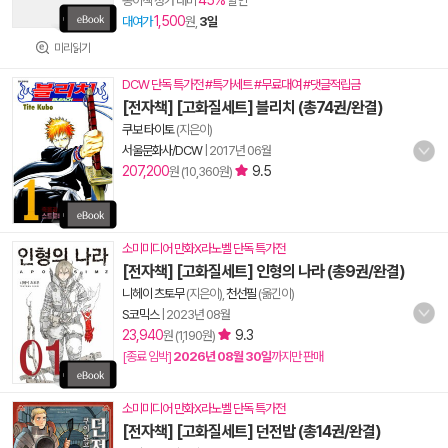
45%
종이책 정가 대비
할인
1,500
대여가
원,
3일
미리읽기
DCW 단독 특가전 #특가세트 #무료대여 #댓글적립금
[전자책] [고화질세트] 블리치 (총74권/완결)
쿠보 타이토
(지은이)
서울문화사/DCW
|
2017년 06월
207,200
9.5
원 (10,360원)
소미미디어 만화X라노벨 단독 특가전
[전자책] [고화질세트] 인형의 나라 (총9권/완결)
니헤이 츠토무
(지은이),
천선필
(옮긴이)
S코믹스
|
2023년 08월
23,940
9.3
원 (1,190원)
[종료 임박]
2026년 08월 30일
까지만 판매
소미미디어 만화X라노벨 단독 특가전
[전자책] [고화질세트] 던전밥 (총14권/완결)