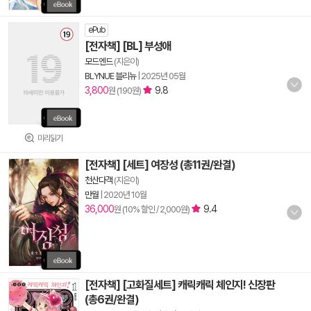
ePub
[전자책] [BL] 부성애
모드엔드
(지은이)
BLYNUE 블리뉴
|
2025년 05월
3,800
9.8
원 (190원)
미리읽기
[전자책] [세트] 여장성 (총11권/완결)
천산다객
(지은이)
만월
|
2020년 10월
36,000
9.4
원 (10% 할인 / 2,000원)
[전자책] [고화질세트] 캐릭캐릭 체인지! 신장판
(총6권/완결)