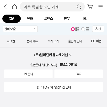
일반
만화
로맨스
판무
BL
옵션
로그인
전체 메뉴
회사 소개
출판사 안내
PC 버전
(주)알라딘커뮤니케이션
1544-2514
일반문의 (발신자 부담)
1:1 문의
FAQ
중고매장 위치, 영업시간 안내