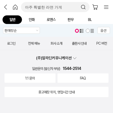
일반
만화
로맨스
판무
BL
옵션
로그인
전체 메뉴
회사 소개
출판사 안내
PC 버전
(주)알라딘커뮤니케이션
1544-2514
일반문의 (발신자 부담)
1:1 문의
FAQ
중고매장 위치, 영업시간 안내