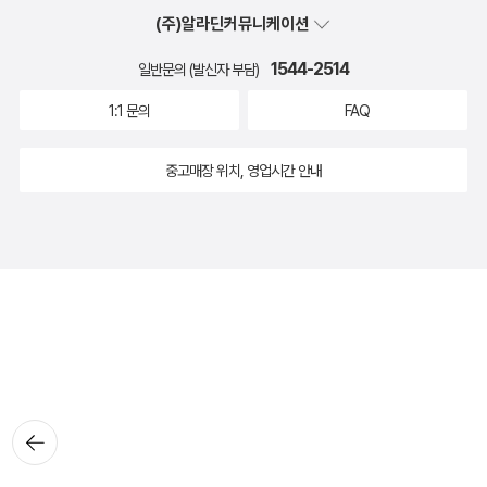
(주)알라딘커뮤니케이션
1544-2514
일반문의 (발신자 부담)
1:1 문의
FAQ
중고매장 위치, 영업시간 안내
뒤로가
기