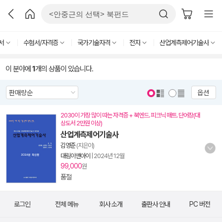
서
수험서/자격증
국가기술자격
전자
산업계측제어기술사
이 분야에
1
개의 상품이 있습니다.
옵션
2030이 가장 많이 따는 자격증 + 북엔드. 피크닉 매트. 단어장(대
상도서 2만원 이상)
산업계측제어기술사
김영준
(지은이)
대림이앤아이
|
2024년 12월
99,000
원
품절
로그인
전체 메뉴
회사 소개
출판사 안내
PC 버전