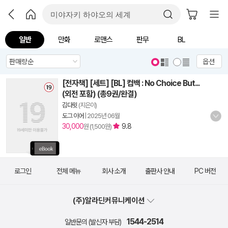
일반
만화
로맨스
판무
BL
옵션
[전자책] [세트] [BL] 컴백 : No Choice But...
(외전 포함) (총9권/완결)
김다윗
(지은이)
도그 이어
|
2025년 06월
30,000
9.8
원 (1,500원)
로그인
전체 메뉴
회사 소개
출판사 안내
PC 버전
(주)알라딘커뮤니케이션
1544-2514
일반문의 (발신자 부담)