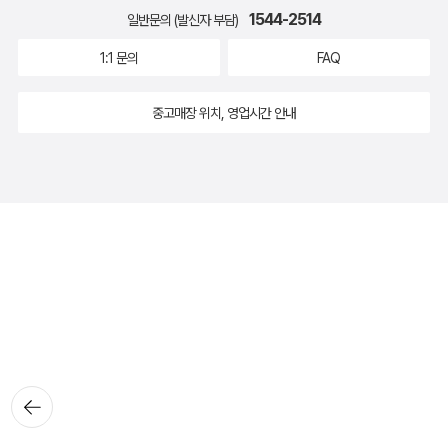
1544-2514
일반문의 (발신자 부담)
1:1 문의
FAQ
중고매장 위치, 영업시간 안내
뒤로가
기