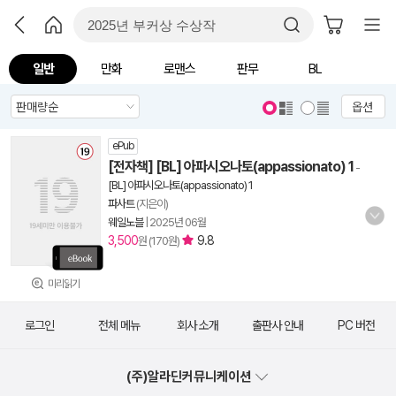
일반
만화
로맨스
판무
BL
옵션
ePub
[전자책] [BL] 아파시오나토(appassionato) 1
-
[BL] 아파시오나토(appassionato) 1
파사트
(지은이)
웨일노블
|
2025년 06월
3,500
9.8
원 (170원)
미리읽기
로그인
전체 메뉴
회사 소개
출판사 안내
PC 버전
(주)알라딘커뮤니케이션