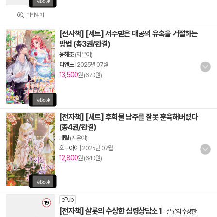
미리읽기
[전자책] [세트] 저주받은 대공의 유혹을 거절하는
방법 (총3권/완결)
윤해조
(지은이)
티엔느
|
2025년 07월
13,500
원 (670원)
[전자책] [세트] 후회물 남주를 잘못 훈육해버렸다
(총4권/완결)
페릴
(지은이)
오드아이
|
2025년 07월
12,800
원 (640원)
ePub
[전자책] 샬롯의 수상한 심령상담소 1
-
샬롯의 수상한