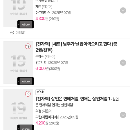
친개를 길들였다 1
재겸
(지은이)
아르테미스
|
2025년 07월
4,300
원 (210원)
미리읽기
[전자책] [세트] 남주가 날 잡아먹으려고 한다 (총
2권/완결)
주혜린
(지은이)
인피니티
|
2025년 07월
6,000
원 (300원)
ePub
[전자책] 살인은 연애처럼, 연애는 살인처럼 1
-
살인
은 연애처럼, 연애는 살인처럼 1
외정
(지은이)
파란(파란미디어)
|
2025년 05월
4,200
원 (210원)