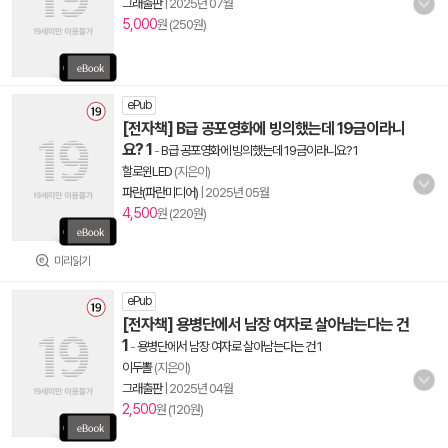
그래출판
|
2025년 07월
5,000
원 (250원)
ePub
[전자책] B급 공포영화에 빙의했는데 19금이라니
요? 1
-
B급 공포영화에 빙의했는데 19금이라니요? 1
할로윈LED
(지은이)
파란(파란미디어)
|
2025년 05월
4,500
원 (220원)
미리읽기
ePub
[전자책] 용병단에서 남장 여자로 살아남는다는 건
1
-
용병단에서 남장 여자로 살아남는다는 건 1
이두뽈
(지은이)
그래출판
|
2025년 04월
2,500
원 (120원)