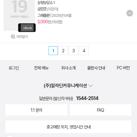
심령상담소 1
금낑깡
(지은이)
그래출판
|
2025년 04월
3,000
원 (150원)
미리읽기
1
2
3
4
로그인
전체 메뉴
회사 소개
출판사 안내
PC 버전
(주)알라딘커뮤니케이션
1544-2514
일반문의 (발신자 부담)
1:1 문의
FAQ
중고매장 위치, 영업시간 안내