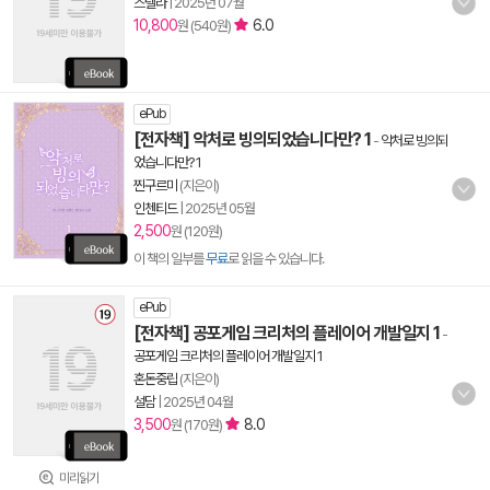
스텔라
|
2025년 07월
10,800
6.0
원 (540원)
ePub
[전자책] 악처로 빙의되었습니다만? 1
-
악처로 빙의되
었습니다만? 1
찐구르미
(지은이)
인첸티드
|
2025년 05월
2,500
원 (120원)
이 책의 일부를
무료
로 읽을 수 있습니다.
ePub
[전자책] 공포게임 크리처의 플레이어 개발일지 1
-
공포게임 크리처의 플레이어 개발일지 1
혼돈중립
(지은이)
설담
|
2025년 04월
3,500
8.0
원 (170원)
미리읽기