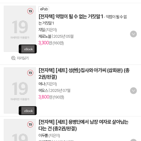
ePub
[전자책] 약점이 될 수 없는 거짓말 1
-
약점이 될 수 없
는 거짓말 1
챠밀
(지은이)
제로노블
|
2025년 05월
3,300
원 (160원)
미리읽기
[전자책] [세트] 성(性)집사와 아가씨 (삽화본) (총
2권/완결)
에나
(지은이)
에오스
|
2025년 07월
3,800
원 (190원)
[전자책] [세트] 용병단에서 남장 여자로 살아남는
다는 건 (총2권/완결)
이두뽈
(지은이)