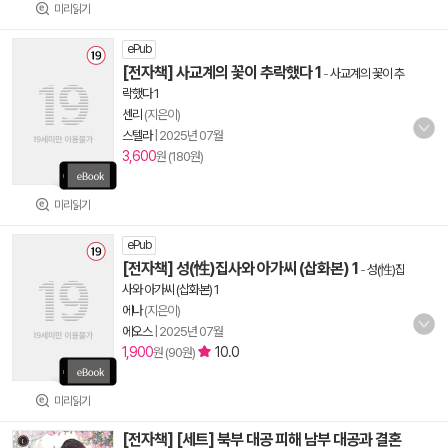
미리읽기
ePub
[전자책] 사교계의 꽃이 추락했다 1
-
사교계의 꽃이 추
락했다 1
센리
(지은이)
스텔라
|
2025년 07월
3,600
원 (180원)
미리읽기
ePub
[전자책] 성(性)집사와 아가씨 (삽화본) 1
-
성(性)집
사와 아가씨 (삽화본) 1
에나
(지은이)
에오스
|
2025년 07월
1,900
10.0
원 (90원)
미리읽기
[전자책] [세트] 북부 대공 피해 남부 대공과 결혼