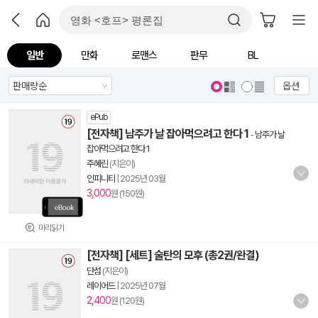
일반
만화
로맨스
판무
BL
옵션
ePub
[전자책] 남주가 날 잡아먹으려고 한다 1
-
남주가 날
잡아먹으려고 한다 1
주혜린
(지은이)
인피니티
|
2025년 03월
3,000
원 (150원)
미리읽기
[전자책] [세트] 술탄의 모후 (총2권/완결)
단섬
(지은이)
레이어드
|
2025년 07월
2,400
원 (120원)