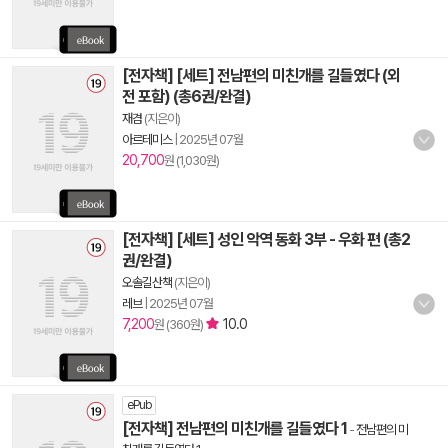
[전자책] [세트] 전남편의 미친개를 길들였다 (외
전 포함) (총6권/완결)
재겸
(지은이)
아르테미스
|
2025년 07월
20,700
원 (1,030원)
[전자책] [세트] 성인 악역 동화 3부 - 우화 편 (총2
권/완결)
오솔길산책
(지은이)
레브
|
2025년 07월
7,200
10.0
원 (360원)
ePub
[전자책] 전남편의 미친개를 길들였다 1
-
전남편의 미