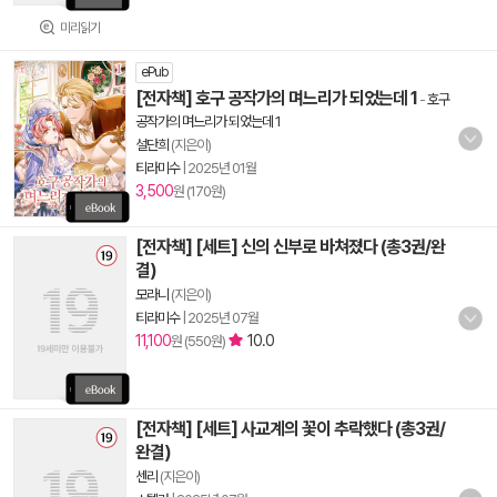
미리읽기
ePub
[전자책] 호구 공작가의 며느리가 되었는데 1
-
호구
공작가의 며느리가 되었는데 1
설단희
(지은이)
티라미수
|
2025년 01월
3,500
원 (170원)
[전자책] [세트] 신의 신부로 바쳐졌다 (총3권/완
결)
모라니
(지은이)
티라미수
|
2025년 07월
11,100
10.0
원 (550원)
[전자책] [세트] 사교계의 꽃이 추락했다 (총3권/
완결)
센리
(지은이)