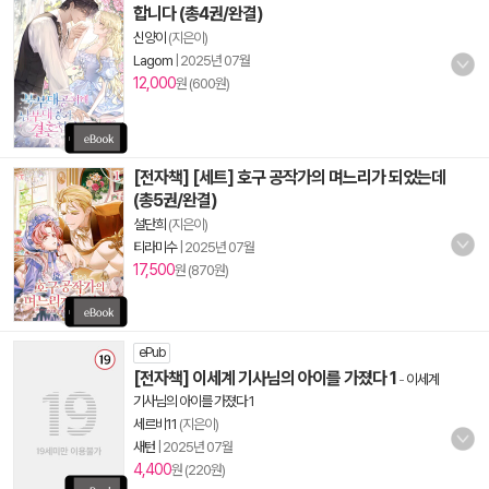
합니다 (총4권/완결)
신양이
(지은이)
Lagom
|
2025년 07월
12,000
원 (600원)
[전자책] [세트] 호구 공작가의 며느리가 되었는데
(총5권/완결)
설단희
(지은이)
티라미수
|
2025년 07월
17,500
원 (870원)
ePub
[전자책] 이세계 기사님의 아이를 가졌다 1
-
이세계
기사님의 아이를 가졌다 1
세르비11
(지은이)
새턴
|
2025년 07월
4,400
원 (220원)