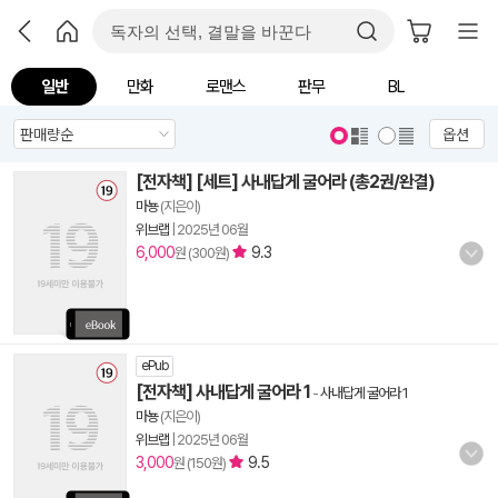
일반
만화
로맨스
판무
BL
옵션
[전자책] [세트] 사내답게 굴어라 (총2권/완결)
마뇽
(지은이)
위브랩
|
2025년 06월
6,000
9.3
원 (300원)
ePub
[전자책] 사내답게 굴어라 1
-
사내답게 굴어라 1
마뇽
(지은이)
위브랩
|
2025년 06월
3,000
9.5
원 (150원)