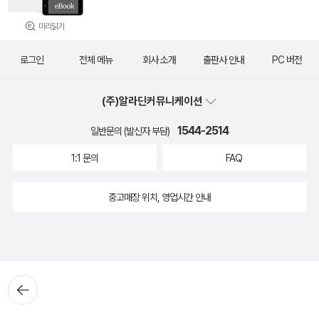
미리읽기
로그인
전체 메뉴
회사 소개
출판사 안내
PC 버전
(주)알라딘커뮤니케이션
1544-2514
일반문의 (발신자 부담)
1:1 문의
FAQ
중고매장 위치, 영업시간 안내
뒤로가
기