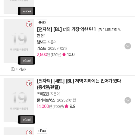
ePub
[전자책] [BL] 너의 가장 악한 면 1
-
[BL] 너의 가장 악
한 면 1
램보프
(지은이)
러스트
|
2025년 02월
2,500
10.0
원 (120원)
미리읽기
[전자책] [세트] [BL] 저택 지하에는 인어가 있다
(총4권/완결)
유리문진
(지은이)
문라이트북스
|
2025년 01월
14,000
9.9
원 (700원)
ePub