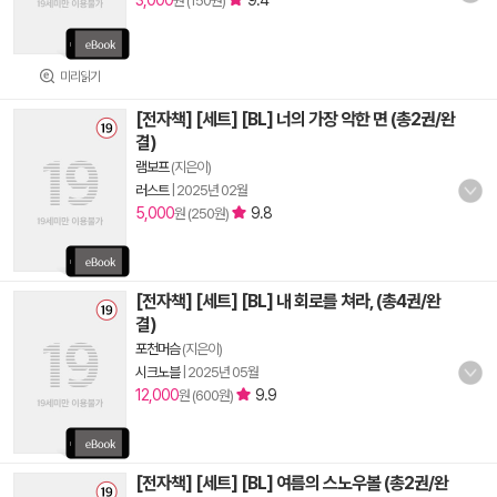
3,000
9.4
원 (150원)
미리읽기
[전자책] [세트] [BL] 너의 가장 악한 면 (총2권/완
결)
램보프
(지은이)
러스트
|
2025년 02월
5,000
9.8
원 (250원)
[전자책] [세트] [BL] 내 회로를 쳐라, (총4권/완
결)
포천머슴
(지은이)
시크노블
|
2025년 05월
12,000
9.9
원 (600원)
[전자책] [세트] [BL] 여름의 스노우볼 (총2권/완