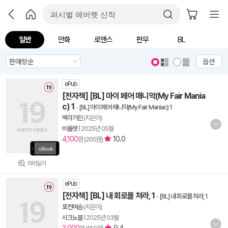
일반
만화
로맨스
판무
BL
옵션
ePub
[전자책] [BL] 마이 페어 매니악(My Fair Mania
c) 1
-
[BL] 마이 페어 매니악(My Fair Maniac) 1
백각기린
(지은이)
비올렛
|
2025년 05월
4,100
10.0
원 (200원)
미리읽기
ePub
[전자책] [BL] 내 회로를 쳐라, 1
-
[BL] 내 회로를 쳐라, 1
포천머슴
(지은이)
시크노블
|
2025년 03월