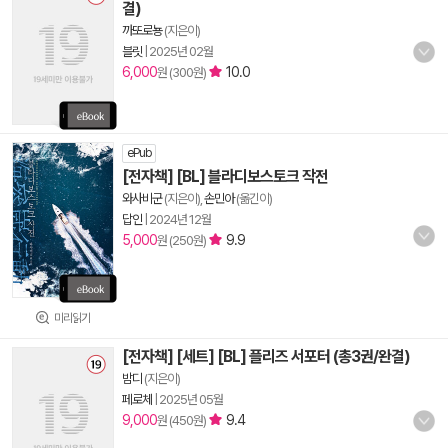
결)
까또로뇽
(지은이)
블릿
|
2025년 02월
6,000
10.0
원 (300원)
ePub
[전자책] [BL] 블라디보스토크 작전
와사비군
(지은이),
손민아
(옮긴이)
답인
|
2024년 12월
5,000
9.9
원 (250원)
미리읽기
[전자책] [세트] [BL] 플리즈 서포터 (총3권/완결)
밤디
(지은이)
페로체
|
2025년 05월
9,000
9.4
원 (450원)