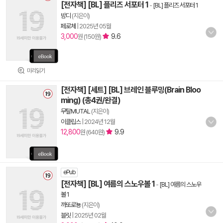
[전자책] [BL] 플리즈 서포터 1
-
[BL] 플리즈 서포터 1
밤디
(지은이)
페로체
|
2025년 05월
3,000
9.6
원 (150원)
미리읽기
[전자책] [세트] [BL] 브레인 블루밍(Brain Bloo
ming) (총4권/완결)
무탈MUTAL
(지은이)
이클립스
|
2024년 12월
12,800
9.9
원 (640원)
ePub
[전자책] [BL] 여름의 스노우볼 1
-
[BL] 여름의 스노우
볼 1
까또로뇽
(지은이)
블릿
|
2025년 02월