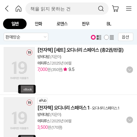
일반
만화
로맨스
판무
BL
옵션
[전자책] [세트] 오디너리 스페이스 (총2권/완결)
밤바다밤
(지은이)
에피루스
|
2025년 06월
7,000
9.5
원 (350원)
ePub
[전자책] 오디너리 스페이스 1
-
오디너리 스페이스 1
밤바다밤
(지은이)
에피루스
|
2025년 06월
3,500
원 (170원)