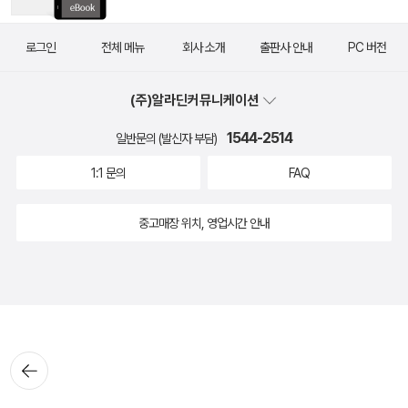
로그인
전체 메뉴
회사 소개
출판사 안내
PC 버전
(주)알라딘커뮤니케이션
1544-2514
일반문의 (발신자 부담)
1:1 문의
FAQ
중고매장 위치, 영업시간 안내
뒤로가
기