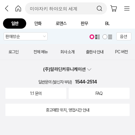
일반
만화
로맨스
판무
BL
옵션
로그인
전체 메뉴
회사 소개
출판사 안내
PC 버전
(주)알라딘커뮤니케이션
1544-2514
일반문의 (발신자 부담)
1:1 문의
FAQ
중고매장 위치, 영업시간 안내