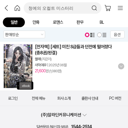
일반
만화
로맨스
판무
BL
옵션
[전자책] [세트] 미친 S급들과 던전에 떨어졌다
(총8권/완결)
썰매
(지은이)
사막여우
|
2025년 06월
21,600
원 (1,080원)
로그인
전체 메뉴
회사 소개
출판사 안내
PC 버전
(주)알라딘커뮤니케이션
1544-2514
일반문의 (발신자 부담)