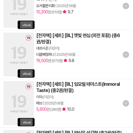
도서출판 비화
|
2025년 06월
10,200
9.7
원 (510원)
[전자책] [세트] [BL] 잿빛 연심 (외전 포함) (총6
권/완결)
네르시온
(지은이)
더클북컴퍼니
|
2025년 06월
19,500
9.8
원 (970원)
[전자책] [세트] [BL] 임모럴 테이스트(Immoral
Taste) (총2권/완결)
이악
(지은이)
페브
|
2025년 06월
5,600
10.0
원 (280원)
[전자책] [세트] [BL] 양심은 삼각형 (총2권/완결)