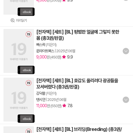
4,000
9.9
원 (200원)
미리읽기
[전자책] [세트] [BL] 평범한 얼굴에 그렇지 못한
몸 (총3권/완결)
빠스락
(지은이)
문라이트북스
|
2025년 06월
9,000
9.9
원 (450원)
[전자책] [세트] [BL] 호감도 올리려다 광공들을
꼬셔버렸다 (총3권/완결)
김덕팔
(지은이)
텐시안
|
2025년 06월
11,000
7.8
원 (550원)
[전자책] [세트] [BL] 브리딩(Breeding) (총3권/