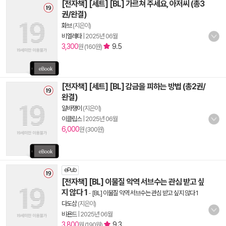
[전자책] [세트] [BL] 가르쳐 주세요, 아저씨 (총3
권/완결)
화브
(지은이)
비엘레타
|
2025년 06월
3,300
9.5
원 (160원)
[전자책] [세트] [BL] 감금을 피하는 방법 (총2권/
완결)
알바쟁이
(지은이)
이클립스
|
2025년 06월
6,000
원 (300원)
ePub
[전자책] [BL] 이물질 악역 서브수는 관심 받고 싶
지 않다 1
-
[BL] 이물질 악역 서브수는 관심 받고 싶지 않다 1
다도삼
(지은이)
비욘드
|
2025년 06월
3,800
9.3
원 (190원)