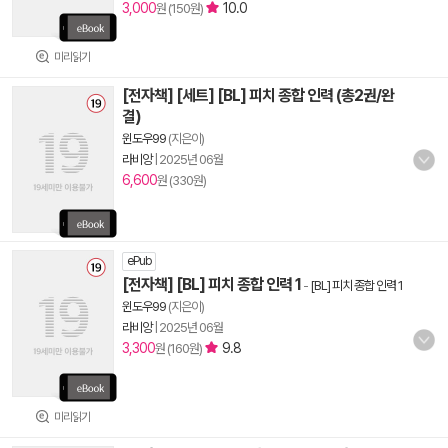
3,000
10.0
원 (150원)
미리읽기
[전자책] [세트] [BL] 피치 종합 인력 (총2권/완
결)
윈도우99
(지은이)
라비앙
|
2025년 06월
6,600
원 (330원)
ePub
[전자책] [BL] 피치 종합 인력 1
-
[BL] 피치 종합 인력 1
윈도우99
(지은이)
라비앙
|
2025년 06월
3,300
9.8
원 (160원)
미리읽기