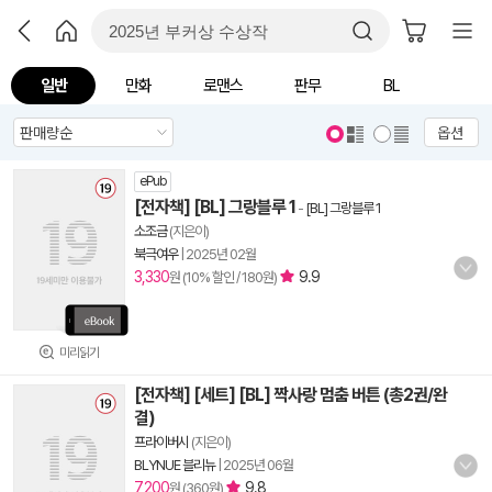
일반
만화
로맨스
판무
BL
옵션
ePub
[전자책] [BL] 그랑블루 1
-
[BL] 그랑블루 1
소조금
(지은이)
북극여우
|
2025년 02월
3,330
9.9
원 (10% 할인 / 180원)
미리읽기
[전자책] [세트] [BL] 짝사랑 멈춤 버튼 (총2권/완
결)
프라이버시
(지은이)
BLYNUE 블리뉴
|
2025년 06월
7,200
9.8
원 (360원)