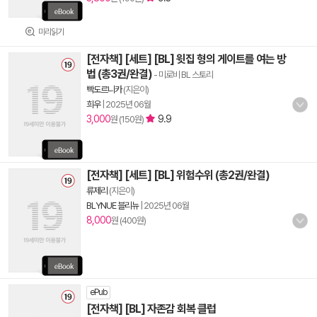
미리읽기
[전자책] [세트] [BL] 윗집 형의 게이트를 여는 방
법 (총3권/완결)
- 미로비 BL 스토리
빡도르니카
(지은이)
희우
|
2025년 06월
3,000
9.9
원 (150원)
[전자책] [세트] [BL] 위험수위 (총2권/완결)
류제리
(지은이)
BLYNUE 블리뉴
|
2025년 06월
8,000
원 (400원)
ePub
[전자책] [BL] 자존감 회복 클럽