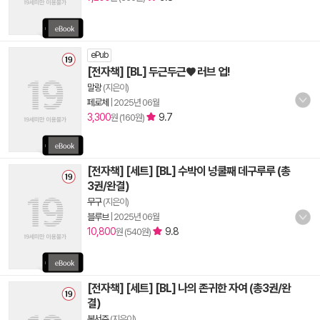
ePub
[전자책] [BL] 두근두근♥ 러브 업!
말랑
(지은이)
페로체
|
2025년 06월
3,300
9.7
원 (160원)
[전자책] [세트] [BL] 수박이 넝쿨째 데구루루 (총
3권/완결)
무구
(지은이)
블루브
|
2025년 06월
10,800
9.8
원 (540원)
[전자책] [세트] [BL] 나의 존귀한 자여 (총3권/완
결)
복서주
(지은이)