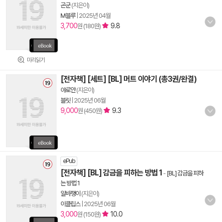
곤군
(지은이)
M블루
|
2025년 04월
3,700
9.8
원 (180원)
미리읽기
[전자책] [세트] [BL] 머트 이야기 (총3권/완결)
야로안
(지은이)
블릿
|
2025년 06월
9,000
9.3
원 (450원)
ePub
[전자책] [BL] 감금을 피하는 방법 1
-
[BL] 감금을 피하
는 방법 1
알바쟁이
(지은이)
이클립스
|
2025년 06월
3,000
10.0
원 (150원)