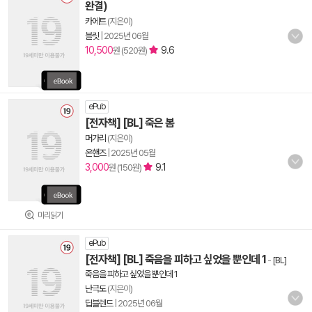
완결)
카에트
(지은이)
블릿
|
2025년 06월
10,500
9.6
원 (520원)
ePub
[전자책] [BL] 죽은 봄
머가리
(지은이)
온핸즈
|
2025년 05월
3,000
9.1
원 (150원)
미리읽기
ePub
[전자책] [BL] 죽음을 피하고 싶었을 뿐인데 1
-
[BL]
죽음을 피하고 싶었을 뿐인데 1
난극도
(지은이)
딥블렌드
|
2025년 06월