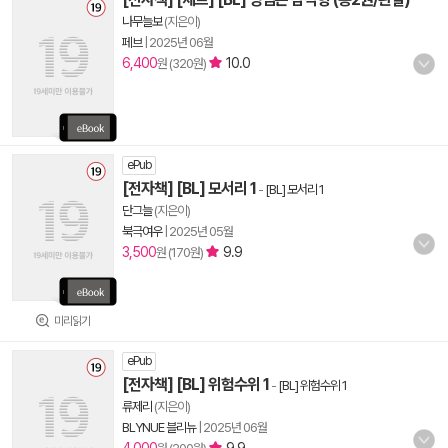
나무늘보
(지은이)
페브
|
2025년 06월
6,400
10.0
원 (320원)
ePub
[전자책] [BL] 모서리 1
-
[BL] 모서리 1
단그늘
(지은이)
북극여우
|
2025년 05월
3,500
9.9
원 (170원)
미리읽기
ePub
[전자책] [BL] 위험수위 1
-
[BL] 위험수위 1
류제리
(지은이)
BLYNUE 블리뉴
|
2025년 06월