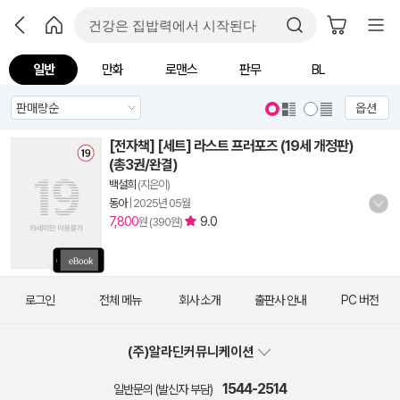
일반
만화
로맨스
판무
BL
옵션
[전자책] [세트] 라스트 프러포즈 (19세 개정판)
(총3권/완결)
백설희
(지은이)
동아
|
2025년 05월
7,800
9.0
원 (390원)
로그인
전체 메뉴
회사 소개
출판사 안내
PC 버전
(주)알라딘커뮤니케이션
1544-2514
일반문의 (발신자 부담)