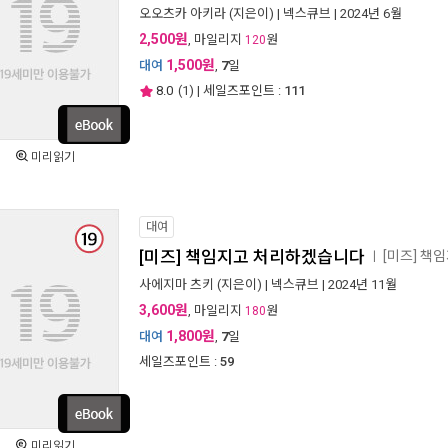
오오츠카 아키라
(지은이) |
넥스큐브
| 2024년 6월
2,500원
, 마일리지
원
120
1,500원
대여
,
7
일
8.0
(
1
) | 세일즈포인트 :
111
미리읽기
대여
[미즈] 책임지고 처리하겠습니다
[미즈] 
ㅣ
사에지마 츠키
(지은이) |
넥스큐브
| 2024년 11월
3,600원
, 마일리지
원
180
1,800원
대여
,
7
일
세일즈포인트 :
59
미리읽기