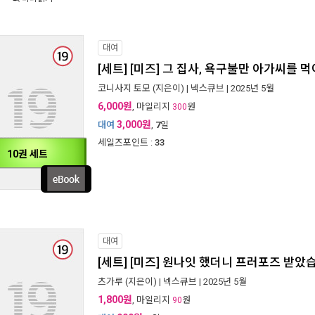
대여
[세트] [미즈] 그 집사, 욕구불만 아가씨를 먹
코니사지 토모
(지은이) |
넥스큐브
| 2025년 5월
6,000원
, 마일리지
원
300
3,000원
대여
,
7
일
세일즈포인트 :
33
10권 세트
대여
[세트] [미즈] 원나잇 했더니 프러포즈 받았
츠가루
(지은이) |
넥스큐브
| 2025년 5월
1,800원
, 마일리지
원
90