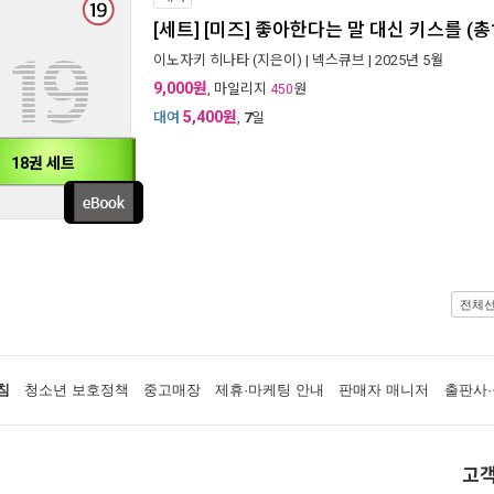
[세트] [미즈] 좋아한다는 말 대신 키스를 (총
이노자키 히나타
(지은이) |
넥스큐브
| 2025년 5월
9,000원
, 마일리지
원
450
5,400원
대여
,
7
일
18권 세트
전체
침
청소년 보호정책
중고매장
제휴·마케팅 안내
판매자 매니저
출판사·
고객