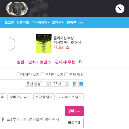
로그인
회원가입
마이페이지
고객센터
장바구니
(0)
일반
만화
로맨스
판타지/무협
BL
대여만 보기
연재만 보기
연재 제외
옵션 설정
25개
선택
장바구니 담기
보관함 담기
마이리스트 담기
장바구니
[미즈] 부장님의 밤기술이 굉장해서
ㅣ
바로구매