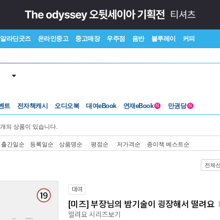
알라딘굿즈
온라인중고
중고매장
우주점
음반
블루레이
커피
벤트
전자책캐시
오디오북
대여eBook
연재eBook
만권당
N
N
개의 상품이 있습니다.
출간일순
등록일순
상품명순
평점순
저가격순
종이책 베스트순
전체
대여
[미즈] 부장님의 밤기술이 굉장해서 떨려요
떨려요 시리즈보기