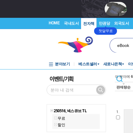
HOME
국내도서
만권당
외국도서
전자책
첫달무료
eBook
분야보기
베스트셀러
새로나온책
이
이벤트/기획
이 분야에
6
판매량순
250516_넥스큐브 TL
1.
무료
할인