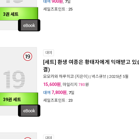
900원
대여
,
7
일
세일즈포인트 :
25
3권 세트
대여
[세트] 환생 여종은 황태자에게 익애받고 있습
결)
모모카와 하루히코
(지은이) |
넥스큐브
| 2025년 5월
15,600원
, 마일리지
원
780
7,800원
대여
,
7
일
39권 세트
세일즈포인트 :
23
대여