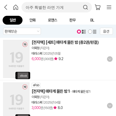
일반
만화
로맨스
판무
BL
옵션
[전자책] [세트] 애타게 물든 밤 (총2권/완결)
이묵정
(지은이)
테라스북
|
2025년 05월
6,000
9.2
원 (300원)
ePub
[전자책] 애타게 물든 밤 1
-
애타게 물든 밤 1
이묵정
(지은이)
테라스북
|
2025년 04월
3,000
8.0
원 (150원)