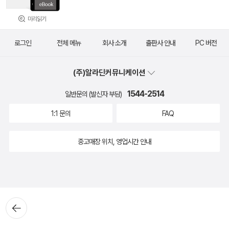
미리읽기
로그인
전체 메뉴
회사 소개
출판사 안내
PC 버전
(주)알라딘커뮤니케이션
1544-2514
일반문의 (발신자 부담)
1:1 문의
FAQ
중고매장 위치, 영업시간 안내
뒤로가
기