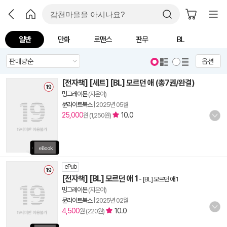
일반
만화
로맨스
판무
BL
옵션
[전자책] [세트] [BL] 모르던 애 (총7권/완결)
밍그레이몬
(지은이)
문라이트북스
|
2025년 05월
25,000
10.0
원 (1,250원)
ePub
[전자책] [BL] 모르던 애 1
-
[BL] 모르던 애 1
밍그레이몬
(지은이)
문라이트북스
|
2025년 02월
4,500
10.0
원 (220원)