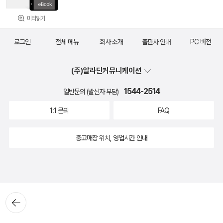
미리읽기
로그인
전체 메뉴
회사 소개
출판사 안내
PC 버전
(주)알라딘커뮤니케이션
1544-2514
일반문의 (발신자 부담)
1:1 문의
FAQ
중고매장 위치, 영업시간 안내
뒤로가
기