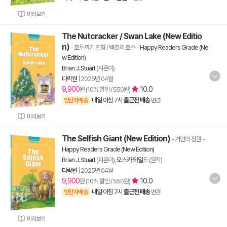
미리보기
The Nutcracker / Swan Lake (New Editio
n)
- 호두까기 인형 / 백조의 호수
-
Happy Readers Grade (Ne
w Edition)
Brian J. Stuart
(지은이)
다락원
|
2025년 04월
9,900
10.0
원 (10% 할인 / 550원)
내일 아침 7시
출근전 배송
양탄자배송
변경
미리보기
The Selfish Giant (New Edition)
- 거인의 정원
-
Happy Readers Grade (New Edition)
Brian J. Stuart
(지은이),
오스카 와일드
(원작)
다락원
|
2025년 04월
9,900
10.0
원 (10% 할인 / 550원)
내일 아침 7시
출근전 배송
양탄자배송
변경
미리보기