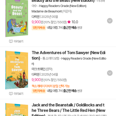
Beauty and the Beast (New Edition)
- 미녀와
야수
-
Happy Readers Grade (New Edition)
Madame de Beaumont
(지은이)
다락원
|
2025년 05월
9,900
10.0
원 (10% 할인 / 550원)
내일 아침 7시
출근전 배송
양탄자배송
변경
미리보기
The Adventures of Tom Sawyer (New Edi
tion)
- 톰 소여의 모험
-
Happy Readers Grade (New Editio
n)
마크 트웨인
(원작)
다락원
|
2025년 04월
9,900
원 (10% 할인 / 550원)
책소개페이지에서 분철 선택 가능
내일 아침 7시
출근전 배송
양탄자배송
변경
미리보기
Jack and the Beanstalk / Goldilocks and t
he Three Bears / The Little Red Hen (New
Edition)