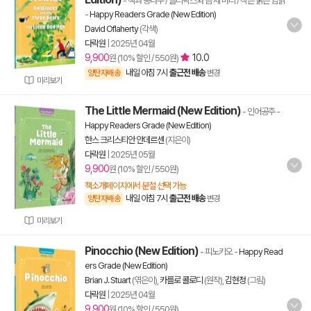
- 잭과 콩나무 / 골디락스와 곰 세 마리 / 작은 붉은 암탉
-
Happy Readers Grade (New Edition)
David Oflaherty
(각색)
다락원
|
2025년 04월
9,900
10.0
원 (10% 할인 / 550원)
내일 아침 7시
출근전 배송
양탄자배송
변경
미리보기
The Little Mermaid (New Edition)
- 인어공주
-
Happy Readers Grade (New Edition)
한스 크리스티안 안데르센
(지은이)
다락원
|
2025년 05월
9,900
원 (10% 할인 / 550원)
책소개페이지에서 분철 선택 가능
내일 아침 7시
출근전 배송
양탄자배송
변경
미리보기
Pinocchio (New Edition)
- 피노키오
-
Happy Read
ers Grade (New Edition)
Brian J. Stuart
(엮은이),
카를로 콜로디
(원작),
김현정
(그림)
다락원
|
2025년 04월
9,900
원 (10% 할인 / 550원)