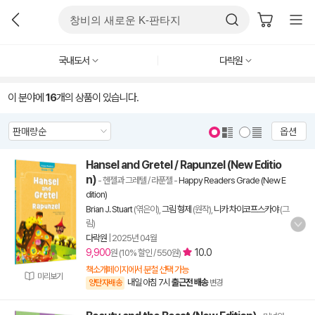
국내도서
다락원
이 분야에
16
개의 상품이 있습니다.
옵션
Hansel and Gretel / Rapunzel (New Editio
n)
- 헨젤과 그레텔 / 라푼젤
-
Happy Readers Grade (New E
dition)
Brian J. Stuart
(엮은이),
그림 형제
(원작),
니카 차이코프스카야
(그
림)
다락원
|
2025년 04월
9,900
10.0
원 (10% 할인 / 550원)
책소개페이지에서 분철 선택 가능
미리보기
내일 아침 7시
출근전 배송
양탄자배송
변경