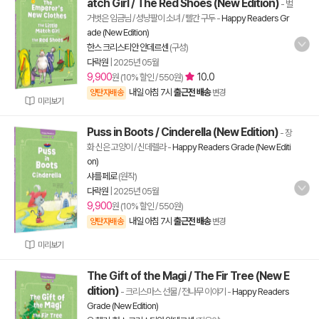
atch Girl / The Red Shoes (New Edition)
- 벌
거벗은 임금님 / 성냥팔이 소녀 / 빨간 구두
-
Happy Readers Gr
ade (New Edition)
한스 크리스티안 안데르센
(구성)
다락원
|
2025년 05월
9,900
10.0
원 (10% 할인 / 550원)
내일 아침 7시
출근전 배송
양탄자배송
변경
미리보기
Puss in Boots / Cinderella (New Edition)
- 장
화 신은 고양이 / 신데렐라
-
Happy Readers Grade (New Editi
on)
샤를 페로
(원작)
다락원
|
2025년 05월
9,900
원 (10% 할인 / 550원)
내일 아침 7시
출근전 배송
양탄자배송
변경
미리보기
The Gift of the Magi / The Fir Tree (New E
dition)
- 크리스마스 선물 / 전나무 이야기
-
Happy Readers
Grade (New Edition)