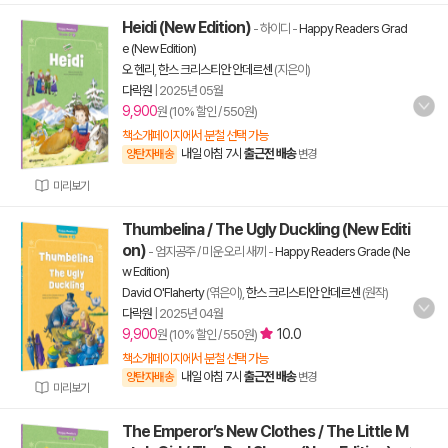
Heidi (New Edition)
- 하이디
-
Happy Readers Grad
e (New Edition)
오 헨리
,
한스 크리스티안 안데르센
(지은이)
다락원
|
2025년 05월
9,900
원 (10% 할인 / 550원)
책소개페이지에서 분철 선택 가능
내일 아침 7시
출근전 배송
양탄자배송
변경
미리보기
Thumbelina / The Ugly Duckling (New Editi
on)
- 엄지공주 / 미운 오리 새끼
-
Happy Readers Grade (Ne
w Edition)
David O'Flaherty
(엮은이),
한스 크리스티안 안데르센
(원작)
다락원
|
2025년 04월
9,900
10.0
원 (10% 할인 / 550원)
책소개페이지에서 분철 선택 가능
내일 아침 7시
출근전 배송
양탄자배송
변경
미리보기
The Emperor’s New Clothes / The Little M