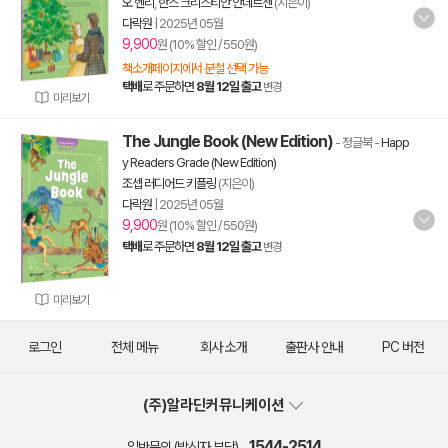
오 헨리
,
한스 크리스티안 안데르센
(지은이)
다락원
|
2025년 05월
9,900
원 (10% 할인 / 550원)
책소개페이지에서 분철 선택 가능
택배
로 주문하면
8월 12일 출고
변경
미리보기
The Jungle Book (New Edition)
- 정글북
-
Happ
y Readers Grade (New Edition)
조셉 러디어드 키플링
(지은이)
다락원
|
2025년 05월
9,900
원 (10% 할인 / 550원)
택배
로 주문하면
8월 12일 출고
변경
미리보기
로그인
전체 메뉴
회사 소개
출판사 안내
PC 버전
(주)알라딘커뮤니케이션
1544-2514
일반문의 (발신자 부담)