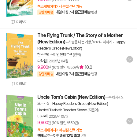
책소개페이지에서 분철 선택 가능
내일 아침 7시
출근전 배송
양탄자배송
변경
미리보기
The Flying Trunk / The Story of a Mother
(New Edition)
- 하늘을 나는 가방 / 어머니 이야기
-
Happy
Readers Grade (New Edition)
한스 크리스티안 안데르센
(원작)
다락원
|
2025년 04월
9,900
10.0
원 (10% 할인 / 550원)
내일 아침 7시
출근전 배송
양탄자배송
변경
미리보기
Uncle Tom's Cabin (New Edition)
- 톰 아저씨의
오두막집
-
Happy Readers Grade (New Edition)
Harriet Elizabeth Beecher Stowe
(지은이)
다락원
|
2025년 05월
9,900
원 (10% 할인 / 550원)
책소개페이지에서 분철 선택 가능
택배
로 주문하면
8월 12일 출고
변경