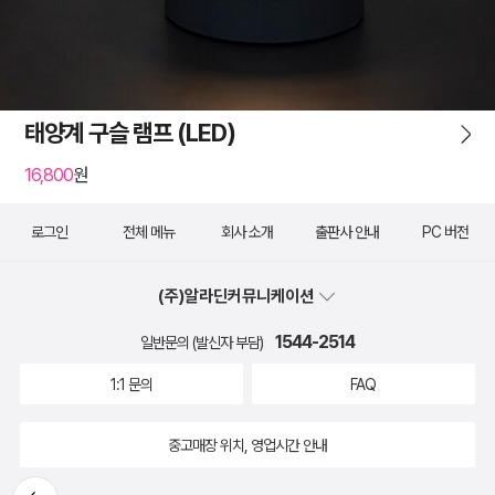
태양계 구슬 램프 (LED)
16,800
원
로그인
전체 메뉴
회사 소개
출판사 안내
PC 버전
(주)알라딘커뮤니케이션
1544-2514
일반문의 (발신자 부담)
1:1 문의
FAQ
중고매장 위치, 영업시간 안내
뒤로가