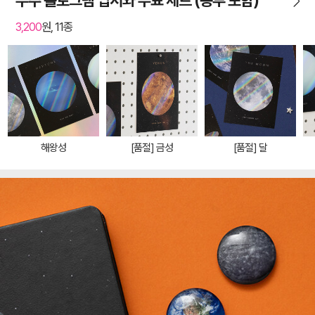
우주 홀로그램 엽서와 우표 세트 (봉투 포함)
3,200
원, 11종
해왕성
[품절] 금성
[품절] 달