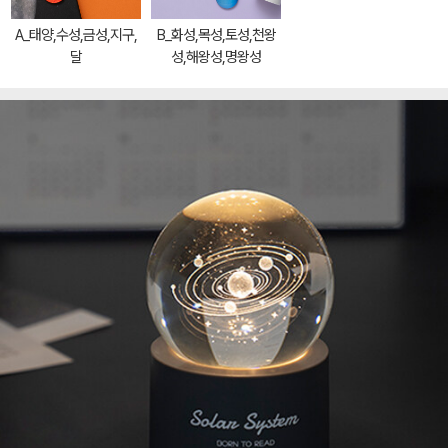
A_태양,수성,금성,지구,
B_화성,목성,토성,천왕
달
성,해왕성,명왕성