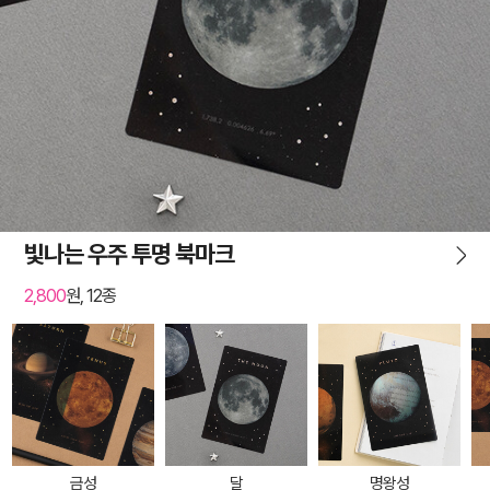
빛나는 우주 투명 북마크
2,800
원, 12종
금성
달
명왕성