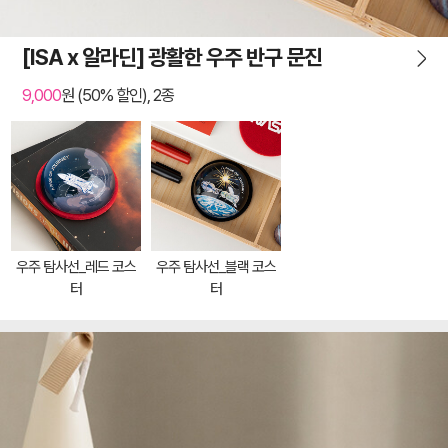
[ISA x 알라딘] 광활한 우주 반구 문진
9,000
원 (50% 할인), 2종
우주 탐사선_레드 코스
우주 탐사선_블랙 코스
터
터