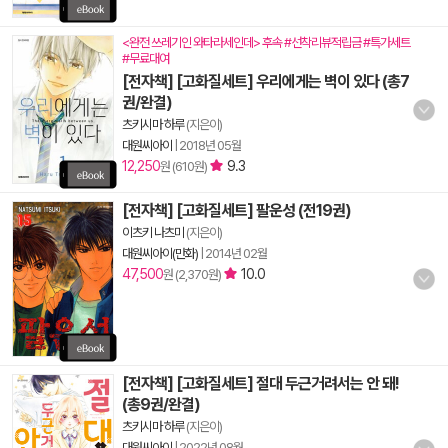
<완전 쓰레기인 와타라세인데> 후속 #선착리뷰적립금 #특가세트
#무료대여
[전자책] [고화질세트] 우리에게는 벽이 있다 (총7
권/완결)
츠키시마 하루
(지은이)
대원씨아이
|
2018년 05월
12,250
9.3
원 (610원)
[전자책] [고화질세트] 팔운성 (전19권)
이츠키 나츠미
(지은이)
대원씨아이(만화)
|
2014년 02월
47,500
10.0
원 (2,370원)
[전자책] [고화질세트] 절대 두근거려서는 안 돼!
(총9권/완결)
츠키시마 하루
(지은이)
대원씨아이
|
2022년 08월