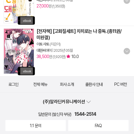
27,000
원 (1,350원)
[전자책] [고화질세트] 치히로는 나 중독. (총11권/
미완결)
이토 사토
(지은이)
대원씨아이
|
2025년 05월
38,500
10.0
원 (1,920원)
로그인
전체 메뉴
회사 소개
출판사 안내
PC 버전
(주)알라딘커뮤니케이션
1544-2514
일반문의 (발신자 부담)
1:1 문의
FAQ