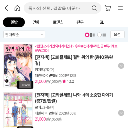
일반
만화
로맨스
판무
BL
옵션
<완전 쓰레기인 와타라세인데> 후속 #선착리뷰적립금 #특가세트
#무료대여
[전자책] [고화질세트] 절벽 위의 란 (총10권/완
결)
암미츠
(지은이)
대원씨아이(만화)
|
2021년 12월
21,000
10.0
원 (1,050원)
[전자책] [고화질세트] 나와 너의 소중한 이야기
(총7권/완결)
로비코
(지은이)
대원씨아이(만화)
|
2021년 06월
21,000
원 (1,050원)