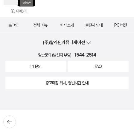
미리읽기
로그인
전체 메뉴
회사 소개
출판사 안내
PC 버전
(주)알라딘커뮤니케이션
1544-2514
일반문의 (발신자 부담)
1:1 문의
FAQ
중고매장 위치, 영업시간 안내
뒤로가
기