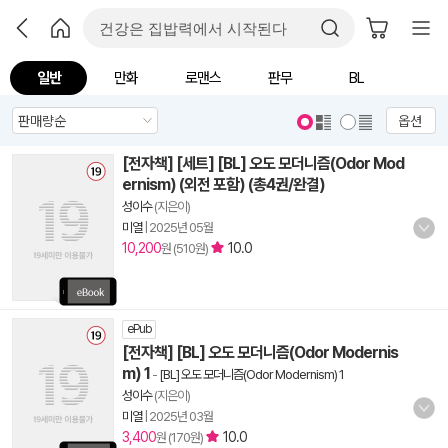
일반
만화
로맨스
판무
BL
옵션
[전자책] [세트] [BL] 오도 모더니즘(Odor Mod
ernism) (외전 포함) (총4권/완결)
성이수
(지은이)
미열
|
2025년 05월
10,200
10.0
원 (510원)
ePub
[전자책] [BL] 오도 모더니즘(Odor Modernis
m) 1
-
[BL] 오도 모더니즘(Odor Modernism) 1
성이수
(지은이)
미열
|
2025년 03월
3,400
10.0
원 (170원)