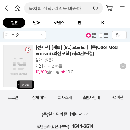
일반
만화
로맨스
판무
BL
옵션
[전자책] [세트] [BL] 오도 모더니즘(Odor Mod
ernism) (외전 포함) (총4권/완결)
성이수
(지은이)
미열
|
2025년 05월
10,200
10.0
원 (510원)
로그인
전체 메뉴
회사 소개
출판사 안내
PC 버전
(주)알라딘커뮤니케이션
1544-2514
일반문의 (발신자 부담)