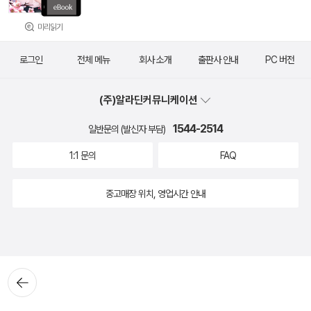
미리읽기
로그인
전체 메뉴
회사 소개
출판사 안내
PC 버전
(주)알라딘커뮤니케이션
1544-2514
일반문의 (발신자 부담)
1:1 문의
FAQ
중고매장 위치, 영업시간 안내
뒤로가
기