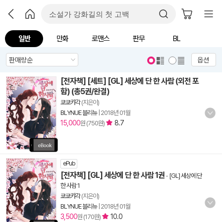
일반
만화
로맨스
판무
BL
옵션
[전자책] [세트] [GL] 세상에 단 한 사람 (외전 포
함) (총5권/완결)
쿄쿄캬각
(지은이)
BLYNUE 블리뉴
|
2018년 01월
15,000
8.7
원 (750원)
ePub
[전자책] [GL] 세상에 단 한 사람 1권
-
[GL] 세상에 단
한 사람 1
쿄쿄캬각
(지은이)
BLYNUE 블리뉴
|
2018년 01월
3,500
10.0
원 (170원)