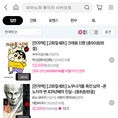
일반
만화
로맨스
판무
BL
옵션
[전자책] [고화질세트] 크레용 신짱 (총50권/완
결)
우수이 요시토
(지은이)
학산문화사(만화)
|
2014년 10월
122,500
원 (6,120원)
[종료 임박]
2026년 08월 17일
까지만 판매
[전자책] [고화질세트] 노부나가를 죽인 남자 ~혼
노지의 변 431년째의 진실~ (총8권/완결)
토도 유타카
(지은이),
아케치 켄자부로
(원작)
대원씨아이
|
2025년 05월
32,000
10.0
원 (1,600원)