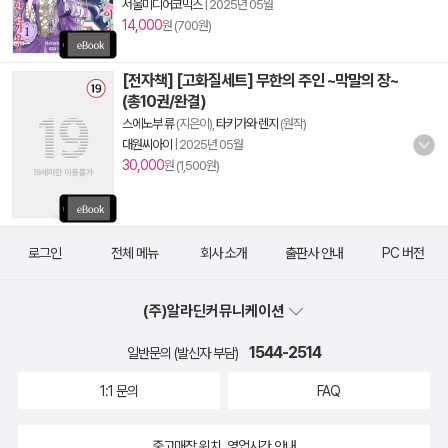
서울미디어코믹스
|
2025년 05월
14,000
원 (700원)
[전자책] [고화질세트] 무한의 주인 ~막말의 장~
(총10권/완결)
스에노부 류
(지은이),
타키가와 렌지
(원작)
대원씨아이
|
2025년 05월
30,000
원 (1,500원)
로그인
전체 메뉴
회사 소개
출판사 안내
PC 버전
(주)알라딘커뮤니케이션
1544-2514
일반문의 (발신자 부담)
1:1 문의
FAQ
중고매장 위치, 영업시간 안내