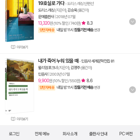
19호실로 가다
- 도리스 레싱 단편선
도리스 레싱
(지은이),
김승욱
(옮긴이)
문예출판사
|
2018년 07월
13,320
8.3
원 (10% 할인 / 740원)
내일 밤 11시
잠들기전 배송
양탄자배송
변경
미리보기
내가 죽어 누워 있을 때
-
민음사 세계문학전집 81
윌리엄 포크너
(지은이),
김명주
(옮긴이)
민음사
|
2003년 07월
9,900
8.6
원 (10% 할인 / 550원)
내일 밤 11시
잠들기전 배송
양탄자배송
변경
미리보기
로그인
전체 메뉴
회사 소개
출판사 안내
PC 버전