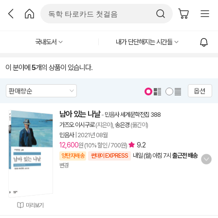
국내도서
내가 단단해지는 시간들
이 분야에
5
개의 상품이 있습니다.
옵션
남아 있는 나날
-
민음사 세계문학전집 388
가즈오 이시구로
(지은이),
송은경
(옮긴이)
민음사
|
2021년 08월
12,600
9.2
원 (10% 할인 / 700원)
내일 (월) 아침 7시
출근전 배송
양탄자배송
썬데이 EXPRESS
변경
미리보기