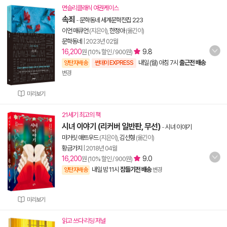
먼슬리클래식 여권케이스
속죄
-
문학동네 세계문학전집 223
이언 매큐언
(지은이),
한정아
(옮긴이)
문학동네
|
2023년 02월
16,200
9.8
원 (10% 할인 / 900원)
내일 (월) 아침 7시
출근전 배송
양탄자배송
썬데이 EXPRESS
변경
미리보기
21세기 최고의 책
시녀 이야기 (리커버 일반판, 무선)
-
시녀 이야기
마거릿 애트우드
(지은이),
김선형
(옮긴이)
황금가지
|
2018년 04월
16,200
9.0
원 (10% 할인 / 900원)
내일 밤 11시
잠들기전 배송
양탄자배송
변경
미리보기
읽고 쓰다 리딩 저널