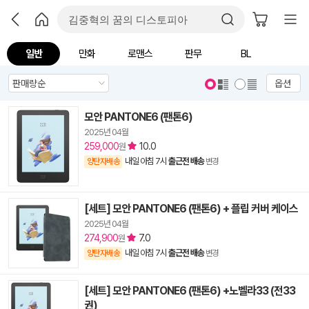
일반
만화
로맨스
판무
BL
옵션
모안 PANTONE6 (팬톤6)
2025년 04월
259,000
10.0
원
내일 아침 7시
출근전 배송
양탄자배송
변경
[세트] 모안 PANTONE6 (팬톤6) + 플립 커버 케이스
2025년 04월
274,900
7.0
원
내일 아침 7시
출근전 배송
양탄자배송
변경
[세트] 모안 PANTONE6 (팬톤6) +노벨라33 (전33
권)