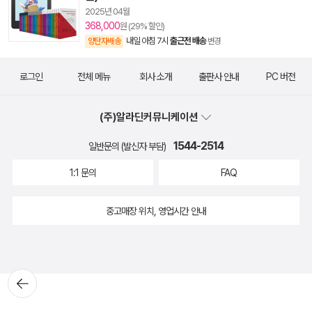
2025년 04월
368,000
원 (29% 할인)
내일 아침 7시
출근전 배송
양탄자배송
변경
로그인
전체 메뉴
회사 소개
출판사 안내
PC 버전
(주)알라딘커뮤니케이션
1544-2514
일반문의 (발신자 부담)
1:1 문의
FAQ
중고매장 위치, 영업시간 안내
뒤로가
기