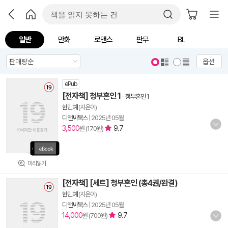
일반
만화
로맨스
판무
BL
옵션
ePub
[전자책] 청부혼인 1
-
청부혼인 1
현민예
(지은이)
디앤씨북스
|
2025년 05월
3,500
9.7
원 (170원)
미리읽기
[전자책] [세트] 청부혼인 (총4권/완결)
현민예
(지은이)
디앤씨북스
|
2025년 05월
14,000
9.7
원 (700원)