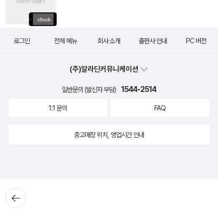
로그인
전체 메뉴
회사 소개
출판사 안내
PC 버전
(주)알라딘커뮤니케이션
1544-2514
일반문의 (발신자 부담)
1:1 문의
FAQ
중고매장 위치, 영업시간 안내
뒤로가
기