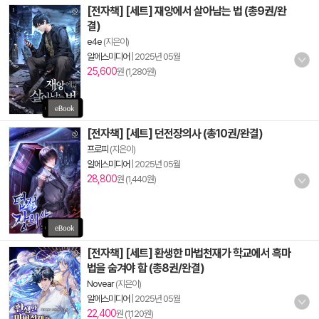
[전자책] [세트] 재앙에서 살아남는 법 (총9권/완
결)
e4e
(지은이)
알에스미디어
|
2025년 05월
25,600
원 (1,280원)
[전자책] [세트] 던전장의사 (총10권/완결)
프로피
(지은이)
알에스미디어
|
2025년 05월
28,800
원 (1,440원)
[전자책] [세트] 환생한 마법천재가 학교에서 흑마
법을 숨겨야 함 (총8권/완결)
Novear
(지은이)
알에스미디어
|
2025년 05월
22,400
원 (1,120원)