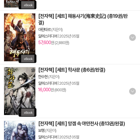
[전자책] [세트] 해동사기(海東史記) (총19권/완
결)
아란타르
(지은이)
알에스미디어
|
2025년 05월
57,600
원 (2,880원)
[전자책] [세트] 학사문 (총6권/완결)
한수현
(지은이)
알에스미디어
|
2025년 05월
16,000
원 (800원)
[전자책] [세트] 망겜 속 야만전사 (총13권/완결)
보헴
(지은이)
알에스미디어
|
2025년 05월