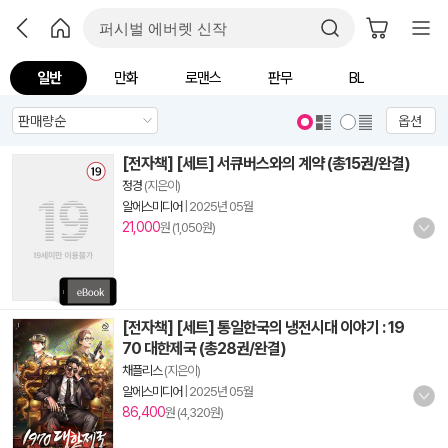
일반
만화
로맨스
판무
BL
옵션
[전자책] [세트] 서큐버스와의 계약 (총15권/완결)
정경
(지은이)
알에스미디어
|
2025년 05월
21,000
원 (1,050원)
[전자책] [세트] 통일한국의 냉전시대 이야기 : 19
70 대한제국 (총28권/완결)
채플리스
(지은이)
알에스미디어
|
2025년 05월
86,400
원 (4,320원)