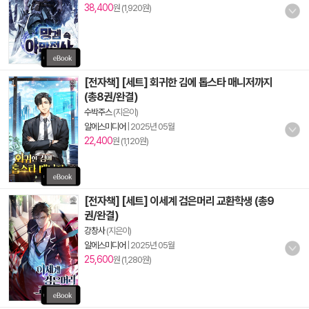
38,400
원 (1,920원)
[전자책] [세트] 회귀한 김에 톱스타 매니저까지
(총8권/완결)
수박주스
(지은이)
알에스미디어
|
2025년 05월
22,400
원 (1,120원)
[전자책] [세트] 이세계 검은머리 교환학생 (총9
권/완결)
강창사
(지은이)
알에스미디어
|
2025년 05월
25,600
원 (1,280원)