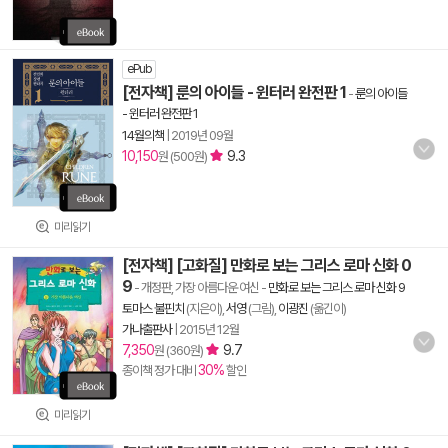
ePub
[전자책] 룬의 아이들 - 윈터러 완전판 1
-
룬의 아이들
- 윈터러 완전판 1
14월의책
|
2019년 09월
10,150
9.3
원 (500원)
미리읽기
[전자책] [고화질] 만화로 보는 그리스 로마 신화 0
9
- 개정판, 가장 아름다운 여신
-
만화로 보는 그리스 로마 신화 9
토마스 불핀치
(지은이),
서영
(그림),
이광진
(옮긴이)
가나출판사
|
2015년 12월
7,350
9.7
원 (360원)
30%
종이책 정가 대비
할인
미리읽기