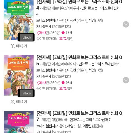
[전자책] [고화질] 만화로 보는 그리스 로마 신화 0
4
- 개정판, 페르세우스와 메두사
-
만화로 보는 그리스 로마 신화
4
토마스 불핀치
(지은이),
이광진
(엮은이),
서영
(그림)
가나출판사
|
2015년 12월
7,350
9.6
원 (360원)
30%
종이책 정가 대비
할인
미리읽기
[전자책] [고화질] 만화로 보는 그리스 로마 신화 0
5
- 개정판, 이아손과 메데이아
-
만화로 보는 그리스 로마 신화 5
토마스 불핀치
(지은이),
이광진
(엮은이),
서영
(그림)
가나출판사
|
2015년 12월
7,350
9.6
원 (360원)
30%
종이책 정가 대비
할인
미리읽기
[전자책] [고화질] 만화로 보는 그리스 로마 신화 0
7
- 개정판, 행운과 비극
-
만화로 보는 그리스 로마 신화 7
토마스 불핀치
(지은이),
서영
(그림),
이광진
(옮긴이)
가나출판사
|
2015년 12월