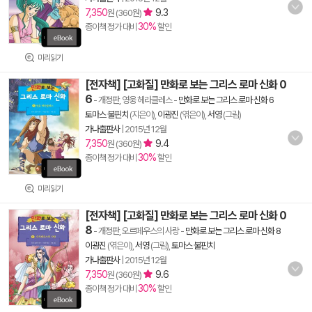
7,350
9.3
원 (360원)
30%
종이책 정가 대비
할인
미리읽기
[전자책] [고화질] 만화로 보는 그리스 로마 신화 0
6
- 개정판, 영웅 헤라클레스
-
만화로 보는 그리스 로마 신화 6
토마스 불핀치
(지은이),
이광진
(엮은이),
서영
(그림)
가나출판사
|
2015년 12월
7,350
9.4
원 (360원)
30%
종이책 정가 대비
할인
미리읽기
[전자책] [고화질] 만화로 보는 그리스 로마 신화 0
8
- 개정판, 오르페우스의 사랑
-
만화로 보는 그리스 로마 신화 8
이광진
(엮은이),
서영
(그림),
토마스 불핀치
가나출판사
|
2015년 12월
7,350
9.6
원 (360원)
30%
종이책 정가 대비
할인