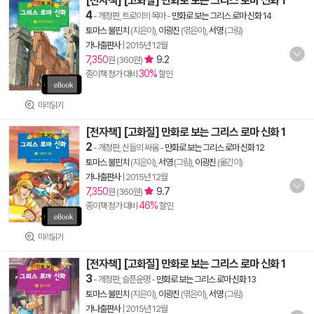
[전자책] [고화질] 만화로 보는 그리스 로마 신화 1
4
- 개정판, 트로이의 목마
-
만화로 보는 그리스 로마 신화 14
토마스 불핀치
(지은이),
이광진
(엮은이),
서영
(그림)
가나출판사
|
2015년 12월
7,350
9.2
원 (360원)
30%
종이책 정가 대비
할인
미리읽기
[전자책] [고화질] 만화로 보는 그리스 로마 신화 1
2
- 개정판, 신들의 싸움
-
만화로 보는 그리스 로마 신화 12
토마스 불핀치
(지은이),
서영
(그림),
이광진
(옮긴이)
가나출판사
|
2015년 12월
7,350
9.7
원 (360원)
46%
종이책 정가 대비
할인
미리읽기
[전자책] [고화질] 만화로 보는 그리스 로마 신화 1
3
- 개정판, 슬픈운명
-
만화로 보는 그리스 로마 신화 13
토마스 불핀치
(지은이),
이광진
(엮은이),
서영
(그림)
가나출판사
|
2015년 12월