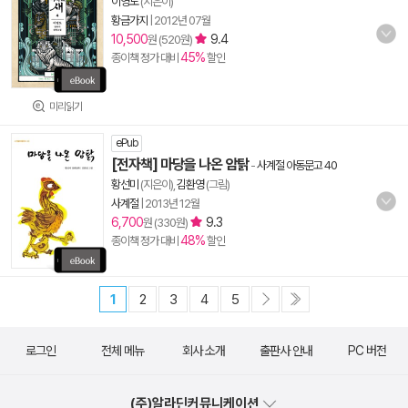
이영도
(지은이)
황금가지
|
2012년 07월
10,500
9.4
원 (520원)
45%
종이책 정가 대비
할인
미리읽기
ePub
[전자책] 마당을 나온 암탉
-
사계절 아동문고 40
황선미
(지은이),
김환영
(그림)
사계절
|
2013년 12월
6,700
9.3
원 (330원)
48%
종이책 정가 대비
할인
1
2
3
4
5
로그인
전체 메뉴
회사 소개
출판사 안내
PC 버전
(주)알라딘커뮤니케이션