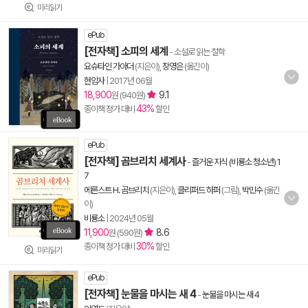
미리읽기
ePub
[전자책] 소피의 세계
- 소설로 읽는 철학
요슈타인 가아더
(지은이),
장영은
(옮긴이)
현암사
|
2017년 06월
18,900
9.1
원 (940원)
43%
종이책 정가 대비
할인
ePub
[전자책] 곰브리치 세계사
-
즐거운 지식 (비룡소 청소년) 1
7
에른스트 H. 곰브리치
(지은이),
클리퍼드 하퍼
(그림),
박민수
(옮긴
이)
비룡소
|
2024년 05월
11,900
8.6
원 (590원)
30%
종이책 정가 대비
할인
미리읽기
ePub
[전자책] 눈물을 마시는 새 4
-
눈물을 마시는 새 4