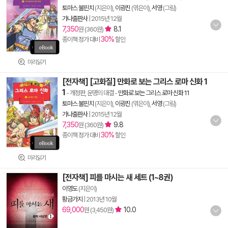
토마스 불핀치
(지은이),
이광진
(엮은이),
서영
(그림)
가나출판사
|
2015년 12월
7,350
8.1
원 (360원)
30%
종이책 정가 대비
할인
미리읽기
[전자책] [고화질] 만화로 보는 그리스 로마 신화 1
1
- 개정판, 운명의 대결
-
만화로 보는 그리스 로마 신화 11
토마스 불핀치
(지은이),
이광진
(엮은이),
서영
(그림)
가나출판사
|
2015년 12월
7,350
9.8
원 (360원)
30%
종이책 정가 대비
할인
미리읽기
[전자책] 피를 마시는 새 세트 (1~8권)
이영도
(지은이)
황금가지
|
2013년 10월
69,000
10.0
원 (3,450원)