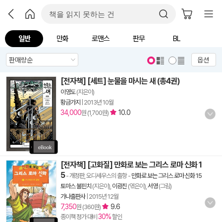
일반
만화
로맨스
판무
BL
옵션
[전자책] [세트] 눈물을 마시는 새 (총4권)
이영도
(지은이)
황금가지
|
2013년 10월
34,000
10.0
원 (1,700원)
[전자책] [고화질] 만화로 보는 그리스 로마 신화 1
5
- 개정판, 오디세우스의 출항
-
만화로 보는 그리스 로마 신화 15
토마스 불핀치
(지은이),
이광진
(엮은이),
서영
(그림)
가나출판사
|
2015년 12월
7,350
9.6
원 (360원)
30%
종이책 정가 대비
할인