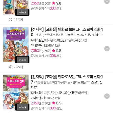
7,350
9.8
원 (360원)
30%
종이책 정가 대비
할인
미리읽기
[전자책] [고화질] 만화로 보는 그리스 로마 신화 1
0
- 개정판, 트로이, 트로이로!
-
만화로 보는 그리스 로마 신화 10
토마스 불핀치
(지은이),
이광진
(엮은이),
서영
(그림)
가나출판사
|
2015년 12월
7,350
9.8
원 (360원)
30%
종이책 정가 대비
할인
미리읽기
[전자책] [고화질] 만화로 보는 그리스 로마 신화 1
7
- 개정판, 칼립소 여신과 구혼자들
-
만화로 보는 그리스 로마 신
화 17
토마스 불핀치
(지은이),
서영
(그림),
이광진
(옮긴이)
가나출판사
|
2015년 12월
7,350
8.5
원 (360원)
30%
종이책 정가 대비
할인