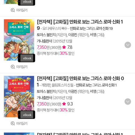
미리읽기
[전자책] [고화질] 만화로 보는 그리스 로마 신화 1
9
- 오디세우스의 복수
-
만화로 보는 그리스 로마 신화 19
토마스 불핀치
(지은이),
이광진
(엮은이),
서영
(그림)
가나출판사
|
2015년 12월
7,350
7.8
원 (360원)
30%
종이책 정가 대비
할인
미리읽기
[전자책] [고화질] 만화로 보는 그리스 로마 신화 0
1
- 개정판, 올림포스의 신들
-
만화로 보는 그리스 로마 신화 1
토마스 불핀치
(지은이),
이광진
(엮은이),
서영
(그림)
가나출판사
|
2015년 12월
7,350
9.3
원 (360원)
30%
종이책 정가 대비
할인
미리읽기