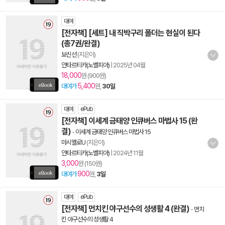
대여
[전자책] [세트] 내 직박구리 폴더는 현실이 된다
(총7권/완결)
보신선
(지은이)
안타르티카(노벨피아)
|
2025년 04월
18,000
원 (900원)
5,400
대여가
원,
30일
대여
ePub
[전자책] 이세계 금태양 인큐버스 마법사 15 (완
결)
-
이세계 금태양 인큐버스 마법사 15
마시멜로U
(지은이)
안타르티카(노벨피아)
|
2024년 11월
3,000
원 (150원)
900
대여가
원,
3일
대여
ePub
[전자책] 먼치킨 야구선수의 성생활 4 (완결)
-
먼치
킨 야구선수의 성생활 4