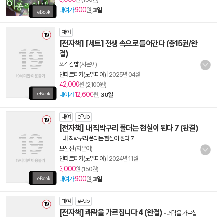
900
대여가
원,
3일
대여
[전자책] [세트] 전생 속으로 들어간다 (총15권/완
결)
오각김밥
(지은이)
안타르티카(노벨피아)
|
2025년 04월
42,000
원 (2,100원)
12,600
대여가
원,
30일
대여
ePub
[전자책] 내 직박구리 폴더는 현실이 된다 7 (완결)
-
내 직박구리 폴더는 현실이 된다 7
보신선
(지은이)
안타르티카(노벨피아)
|
2024년 11월
3,000
원 (150원)
900
대여가
원,
3일
대여
ePub
[전자책] 쾌락을 가르칩니다 4 (완결)
-
쾌락을 가르칩