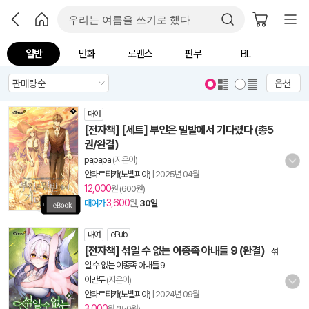
일반
만화
로맨스
판무
BL
옵션
대여
[전자책] [세트] 부인은 밀밭에서 기다렸다 (총5
권/완결)
papapa
(지은이)
안타르티카(노벨피아)
|
2025년 04월
12,000
원 (600원)
3,600
대여가
원,
30일
대여
ePub
[전자책] 섞일 수 없는 이종족 아내들 9 (완결)
-
섞
일 수 없는 이종족 아내들 9
이만두
(지은이)
안타르티카(노벨피아)
|
2024년 09월
3,000
원 (150원)