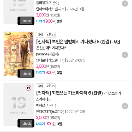
플라멩고
(지은이)
안타르티카(노벨피아)
|
2024년 11월
3,000
원 (150원)
900
대여가
원,
3일
대여
ePub
[전자책] 부인은 밀밭에서 기다렸다 5 (완결)
-
부인
은 밀밭에서 기다렸다 5
papapa
(지은이)
안타르티카(노벨피아)
|
2024년 08월
3,000
원 (150원)
900
대여가
원,
3일
대여
ePub
[전자책] 최면쓰는 가스라이터 6 (완결)
-
최면쓰는 가
스라이터 6
비화닮
(지은이)
안타르티카(노벨피아)
|
2024년 12월
3,000
원 (150원)
900
대여가
원,
3일