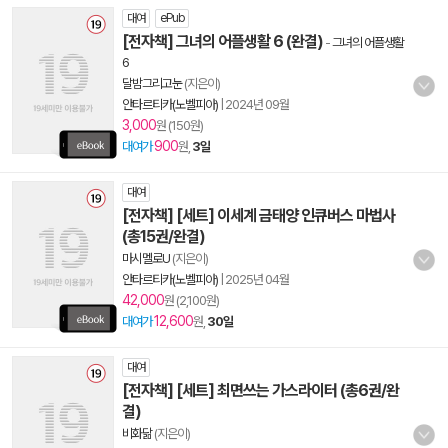
대여
ePub
[전자책] 그녀의 어플생활 6 (완결)
-
그녀의 어플생활
6
달밤그리고눈
(지은이)
안타르티카(노벨피아)
|
2024년 09월
3,000
원 (150원)
900
대여가
원,
3일
대여
[전자책] [세트] 이세계 금태양 인큐버스 마법사
(총15권/완결)
마시멜로U
(지은이)
안타르티카(노벨피아)
|
2025년 04월
42,000
원 (2,100원)
12,600
대여가
원,
30일
대여
[전자책] [세트] 최면쓰는 가스라이터 (총6권/완
결)
비화닮
(지은이)