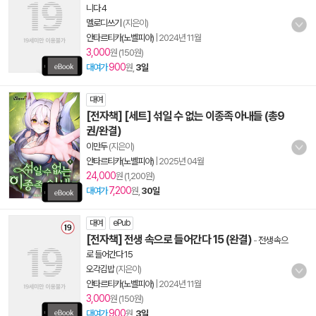
니다 4
멜로디쓰기
(지은이)
안타르티카(노벨피아)
|
2024년 11월
3,000
원 (150원)
900
대여가
원,
3일
대여
[전자책] [세트] 섞일 수 없는 이종족 아내들 (총9
권/완결)
이만두
(지은이)
안타르티카(노벨피아)
|
2025년 04월
24,000
원 (1,200원)
7,200
대여가
원,
30일
대여
ePub
[전자책] 전생 속으로 들어간다 15 (완결)
-
전생 속으
로 들어간다 15
오각김밥
(지은이)
안타르티카(노벨피아)
|
2024년 11월
3,000
원 (150원)
900
대여가
원,
3일