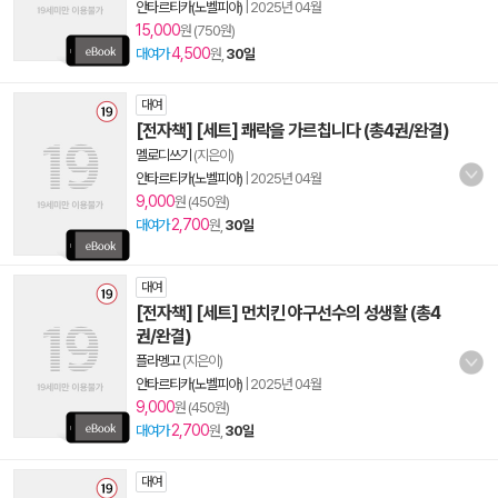
안타르티카(노벨피아)
|
2025년 04월
15,000
원 (750원)
4,500
대여가
원,
30일
대여
[전자책] [세트] 쾌락을 가르칩니다 (총4권/완결)
멜로디쓰기
(지은이)
안타르티카(노벨피아)
|
2025년 04월
9,000
원 (450원)
2,700
대여가
원,
30일
대여
[전자책] [세트] 먼치킨 야구선수의 성생활 (총4
권/완결)
플라멩고
(지은이)
안타르티카(노벨피아)
|
2025년 04월
9,000
원 (450원)
2,700
대여가
원,
30일
대여